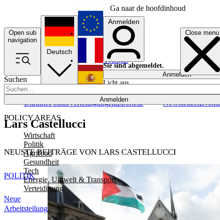
Ga naar de hoofdinhoud
Anmelden
Open sub
Close menu
English
navigation
Deutsch
Français
Sie sind abgemeldet.
Anmelden
Suchen
Licht aus
Español
Anmelden
Ukraine
Politik
Verteidigung
Rapporteur
Newsletters
Event
POLICY AREAS
Lars Castellucci
Wirtschaft
Politik
NEUSTE BEITRÄGE VON LARS CASTELLUCCI
Agrifood
Gesundheit
Tech
POLITIK
Energie, Umwelt & Transport
Verteidigung
Neue
Arbeitsteilung