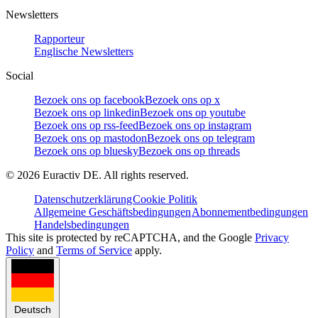
Newsletters
Rapporteur
Englische Newsletters
Social
Bezoek ons op facebook
Bezoek ons op x
Bezoek ons op linkedin
Bezoek ons op youtube
Bezoek ons op rss-feed
Bezoek ons op instagram
Bezoek ons op mastodon
Bezoek ons op telegram
Bezoek ons op bluesky
Bezoek ons op threads
©
2026
Euractiv DE. All rights reserved.
Datenschutzerklärung
Cookie Politik
Allgemeine Geschäftsbedingungen
Abonnementbedingungen
Handelsbedingungen
This site is protected by reCAPTCHA, and the Google
Privacy
Policy
and
Terms of Service
apply.
Deutsch