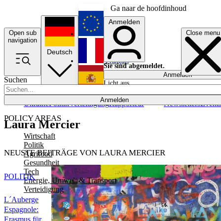
Ga naar de hoofdinhoud
Anmelden
Open sub
Close menu
English
navigation
Deutsch
Français
Sie sind abgemeldet.
Anmelden
Suchen
Licht aus
Español
Anmelden
Ukraine
Politik
Verteidigung
Rapporteur
Newsletters
Event
POLICY AREAS
Laura Mercier
Wirtschaft
Politik
NEUSTE BEITRÄGE VON LAURA MERCIER
Agrifood
Gesundheit
Tech
POLITIK
Energie, Umwelt & Transport
Verteidigung
L´Auberge
Espagnole:
Erasmus für