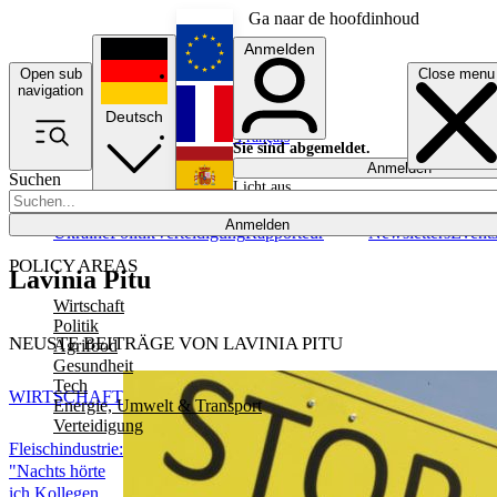
Ga naar de hoofdinhoud
Anmelden
Open sub
Close menu
English
navigation
Deutsch
Français
Sie sind abgemeldet.
Anmelden
Suchen
Licht aus
Español
Anmelden
Ukraine
Politik
Verteidigung
Rapporteur
Newsletters
Event
POLICY AREAS
Lavinia Pitu
Wirtschaft
Politik
NEUSTE BEITRÄGE VON LAVINIA PITU
Agrifood
Gesundheit
Tech
WIRTSCHAFT
Energie, Umwelt & Transport
Verteidigung
Fleischindustrie:
"Nachts hörte
ich Kollegen