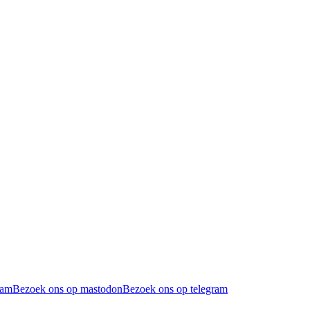
ram
Bezoek ons op mastodon
Bezoek ons op telegram