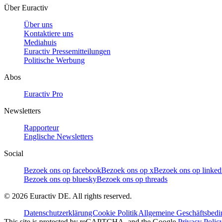
Über Euractiv
Über uns
Kontaktiere uns
Mediahuis
Euractiv Pressemitteilungen
Politische Werbung
Abos
Euractiv Pro
Newsletters
Rapporteur
Englische Newsletters
Social
Bezoek ons op facebook
Bezoek ons op x
Bezoek ons op linked
Bezoek ons op bluesky
Bezoek ons op threads
©
2026
Euractiv DE. All rights reserved.
Datenschutzerklärung
Cookie Politik
Allgemeine Geschäftsbed
This site is protected by reCAPTCHA, and the Google
Privacy Polic