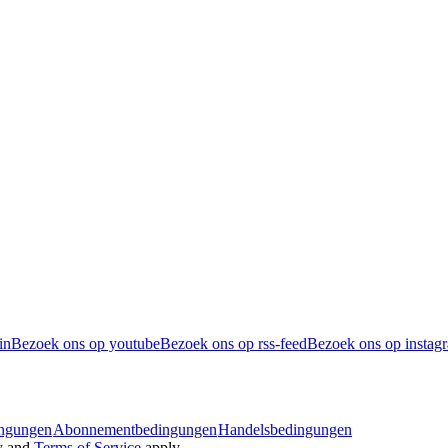
in
Bezoek ons op youtube
Bezoek ons op rss-feed
Bezoek ons op instag
ingungen
Abonnementbedingungen
Handelsbedingungen
y
and
Terms of Service
apply.