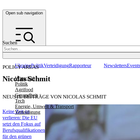
Open sub navigation
Suchen
Ukraine
Politik
Verteidigung
Rapporteur
Newsletters
Event
POLICY AREAS
Nicolas Schmit
Wirtschaft
Politik
Agrifood
Gesundheit
NEUSTE BEITRÄGE VON NICOLAS SCHMIT
Tech
Energie, Umwelt & Transport
Keine Zeit zu
Verteidigung
verlieren: Die EU
setzt den Fokus auf
Berufsqualifikationen
für den grünen