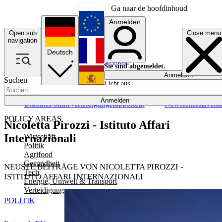
Ga naar de hoofdinhoud
Anmelden
Open sub
Close menu
English
navigation
Deutsch
Français
Sie sind abgemeldet.
Anmelden
Suchen
Licht aus
Español
Anmelden
Ukraine
Politik
Verteidigung
Rapporteur
Newsletters
Event
POLICY AREAS
Nicoletta Pirozzi - Istituto Affari
Internazionali
Wirtschaft
Politik
Agrifood
Gesundheit
NEUSTE BEITRÄGE VON NICOLETTA PIROZZI -
Tech
ISTITUTO AFFARI INTERNAZIONALI
Energie, Umwelt & Transport
Verteidigung
POLITIK