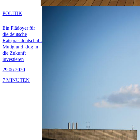
POLITIK
Ein Plädoyer für
die deutsche
Ratspräsidentschaft:
Mutig und klug in
die Zukunft
investieren
29.06.2020
7 MINUTEN