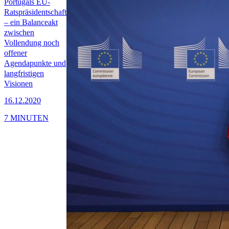
Portugals EU-
Ratspräsidentschaft
– ein Balanceakt
zwischen
Vollendung noch
offener
Agendapunkte und
langfristigen
Visionen
16.12.2020
7 MINUTEN