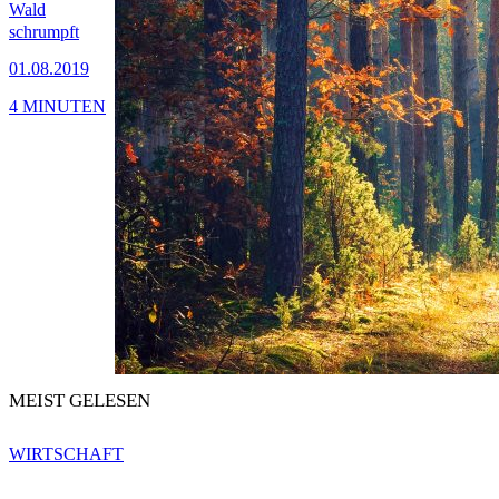
Wald
schrumpft
01.08.2019
4 MINUTEN
MEIST GELESEN
WIRTSCHAFT