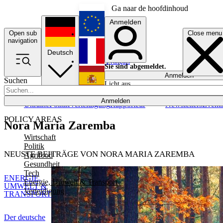
Ga naar de hoofdinhoud
Anmelden
Open sub
Close menu
English
navigation
Deutsch
Français
Sie sind abgemeldet.
Anmelden
Suchen
Licht aus
Español
Anmelden
Ukraine
Politik
Verteidigung
Rapporteur
Newsletters
Event
POLICY AREAS
Nora Maria Zaremba
Wirtschaft
Politik
NEUSTE BEITRÄGE VON NORA MARIA ZAREMBA
Agrifood
Gesundheit
Tech
ENERGIE,
Energie, Umwelt & Transport
UMWELT &
Verteidigung
TRANSPORT
Der deutsche