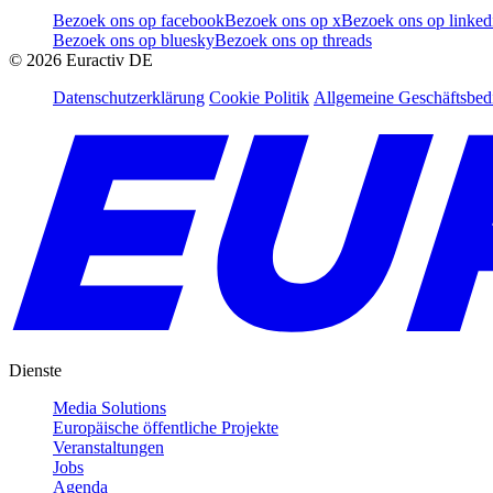
Bezoek ons op facebook
Bezoek ons op x
Bezoek ons op linked
Bezoek ons op bluesky
Bezoek ons op threads
©
2026
Euractiv DE
Datenschutzerklärung
Cookie Politik
Allgemeine Geschäftsbe
Dienste
Media Solutions
Europäische öffentliche Projekte
Veranstaltungen
Jobs
Agenda