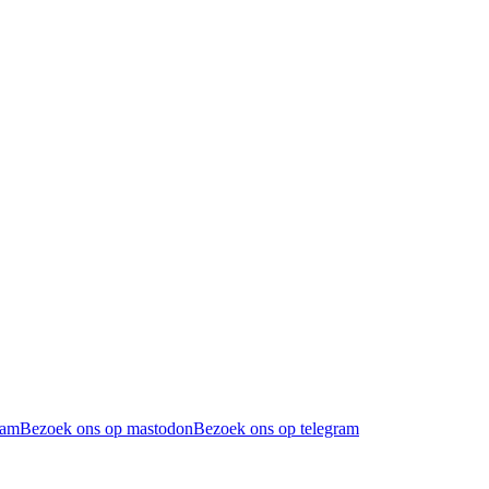
ram
Bezoek ons op mastodon
Bezoek ons op telegram