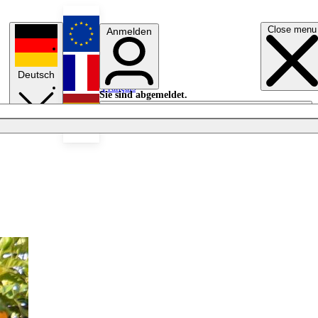
Close menu
Anmelden
English
Deutsch
Français
Sie sind abgemeldet.
Anmelden
Licht aus
Español