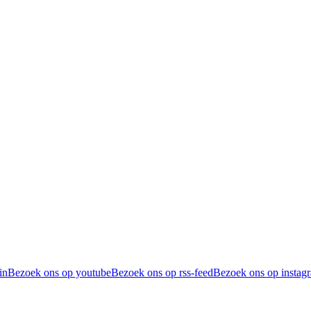
in
Bezoek ons op youtube
Bezoek ons op rss-feed
Bezoek ons op instag