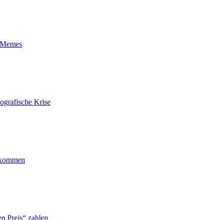
t-Memes
ografische Krise
ankommen
n Preis“ zahlen