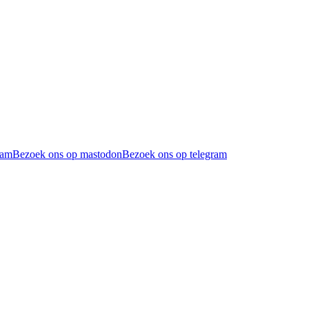
ram
Bezoek ons op mastodon
Bezoek ons op telegram