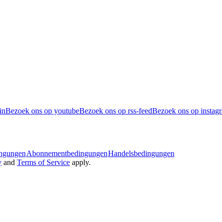
in
Bezoek ons op youtube
Bezoek ons op rss-feed
Bezoek ons op instag
ingungen
Abonnementbedingungen
Handelsbedingungen
y
and
Terms of Service
apply.