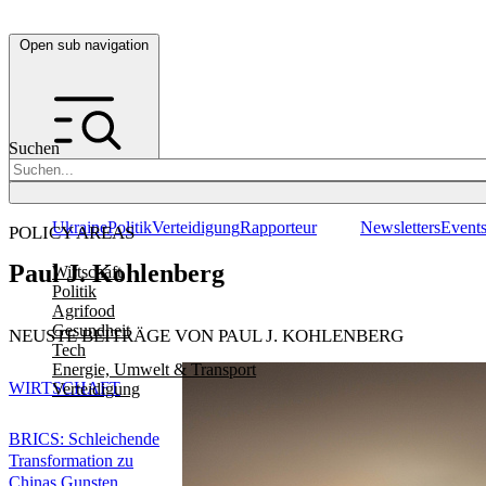
Open sub navigation
Suchen
Ukraine
Politik
Verteidigung
Rapporteur
Newsletters
Event
POLICY AREAS
Paul J. Kohlenberg
Wirtschaft
Politik
Agrifood
Gesundheit
NEUSTE BEITRÄGE VON PAUL J. KOHLENBERG
Tech
Energie, Umwelt & Transport
WIRTSCHAFT
Verteidigung
BRICS: Schleichende
Transformation zu
Chinas Gunsten