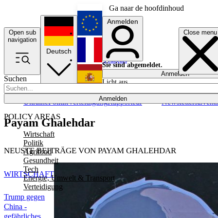
Ga naar de hoofdinhoud
Anmelden
Open sub
Close menu
English
navigation
Deutsch
Français
Sie sind abgemeldet.
Anmelden
Suchen
Licht aus
Español
Anmelden
Ukraine
Politik
Verteidigung
Rapporteur
Newsletters
Event
POLICY AREAS
Payam Ghalehdar
Wirtschaft
Politik
NEUSTE BEITRÄGE VON PAYAM GHALEHDAR
Agrifood
Gesundheit
Tech
WIRTSCHAFT
Energie, Umwelt & Transport
Verteidigung
Trump gegen
China -
gefährliches