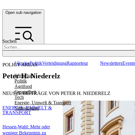
Open sub navigation
Suchen
Ukraine
Politik
Verteidigung
Rapporteur
Newsletters
Event
POLICY AREAS
Peter H. Niederelz
Wirtschaft
Politik
Agrifood
Gesundheit
NEUSTE BEITRÄGE VON PETER H. NIEDERELZ
Tech
Energie, Umwelt & Transport
ENERGIE, UMWELT &
Verteidigung
TRANSPORT
Hessen-Wahl: Mehr oder
weniger Bekenntnis zu