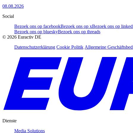
08.08.2026
Social
Bezoek ons op facebook
Bezoek ons op x
Bezoek ons op linked
Bezoek ons op bluesky
Bezoek ons op threads
©
2026
Euractiv DE
Datenschutzerklärung
Cookie Politik
Allgemeine Geschäftsbe
Dienste
Media Solutions