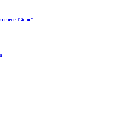
brochene Träume“
en