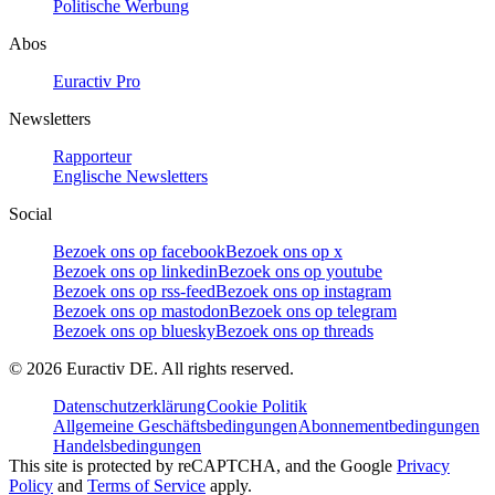
Politische Werbung
Abos
Euractiv Pro
Newsletters
Rapporteur
Englische Newsletters
Social
Bezoek ons op facebook
Bezoek ons op x
Bezoek ons op linkedin
Bezoek ons op youtube
Bezoek ons op rss-feed
Bezoek ons op instagram
Bezoek ons op mastodon
Bezoek ons op telegram
Bezoek ons op bluesky
Bezoek ons op threads
©
2026
Euractiv DE. All rights reserved.
Datenschutzerklärung
Cookie Politik
Allgemeine Geschäftsbedingungen
Abonnementbedingungen
Handelsbedingungen
This site is protected by reCAPTCHA, and the Google
Privacy
Policy
and
Terms of Service
apply.