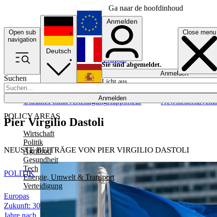
Ga naar de hoofdinhoud
Anmelden
Open sub
Close menu
English
navigation
Deutsch
Français
Sie sind abgemeldet.
Anmelden
Suchen
Licht aus
Español
Anmelden
Ukraine
Politik
Verteidigung
Rapporteur
Newsletters
Event
POLICY AREAS
Pier Virgilio Dastoli
Wirtschaft
Politik
NEUSTE BEITRÄGE VON PIER VIRGILIO DASTOLI
Agrifood
Gesundheit
Tech
POLITIK
Energie, Umwelt & Transport
Verteidigung
Europas
Zukunft: 30
Jahre nach