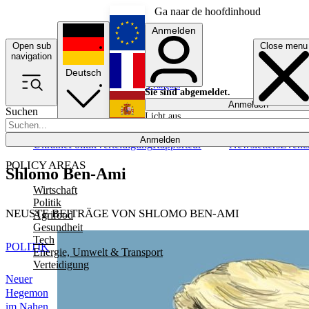
Ga naar de hoofdinhoud
Anmelden
Open sub
Close menu
English
navigation
Deutsch
Français
Sie sind abgemeldet.
Anmelden
Suchen
Licht aus
Español
Anmelden
Ukraine
Politik
Verteidigung
Rapporteur
Newsletters
Event
POLICY AREAS
Shlomo Ben-Ami
Wirtschaft
Politik
NEUSTE BEITRÄGE VON SHLOMO BEN-AMI
Agrifood
Gesundheit
Tech
POLITIK
Energie, Umwelt & Transport
Verteidigung
Neuer
Hegemon
im Nahen