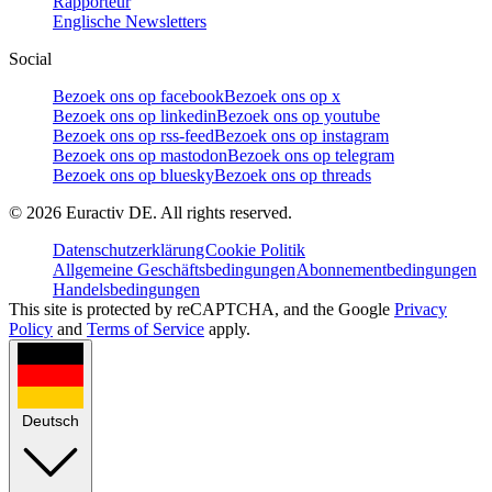
Rapporteur
Englische Newsletters
Social
Bezoek ons op facebook
Bezoek ons op x
Bezoek ons op linkedin
Bezoek ons op youtube
Bezoek ons op rss-feed
Bezoek ons op instagram
Bezoek ons op mastodon
Bezoek ons op telegram
Bezoek ons op bluesky
Bezoek ons op threads
©
2026
Euractiv DE. All rights reserved.
Datenschutzerklärung
Cookie Politik
Allgemeine Geschäftsbedingungen
Abonnementbedingungen
Handelsbedingungen
This site is protected by reCAPTCHA, and the Google
Privacy
Policy
and
Terms of Service
apply.
Deutsch