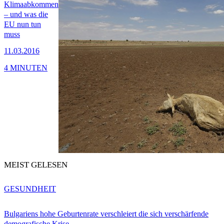
Klimaabkommen
– und was die
EU nun tun
muss
11.03.2016
4 MINUTEN
MEIST GELESEN
GESUNDHEIT
Bulgariens hohe Geburtenrate verschleiert die sich verschärfende
demografische Krise