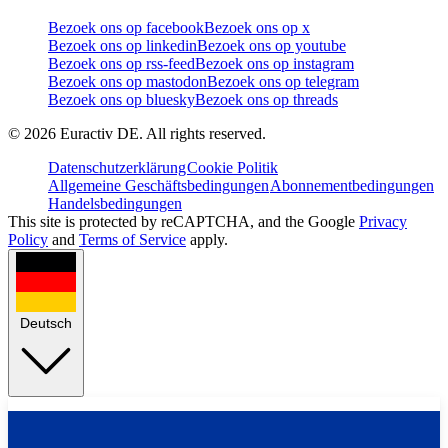
Bezoek ons op facebook
Bezoek ons op x
Bezoek ons op linkedin
Bezoek ons op youtube
Bezoek ons op rss-feed
Bezoek ons op instagram
Bezoek ons op mastodon
Bezoek ons op telegram
Bezoek ons op bluesky
Bezoek ons op threads
©
2026
Euractiv DE. All rights reserved.
Datenschutzerklärung
Cookie Politik
Allgemeine Geschäftsbedingungen
Abonnementbedingungen
Handelsbedingungen
This site is protected by reCAPTCHA, and the Google
Privacy
Policy
and
Terms of Service
apply.
Deutsch