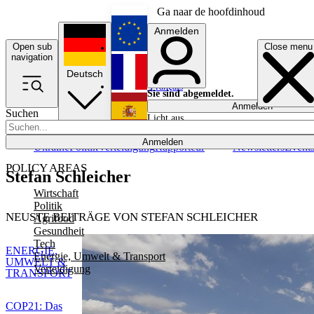
Ga naar de hoofdinhoud
Anmelden
Open sub
Close menu
English
navigation
Deutsch
Français
Sie sind abgemeldet.
Anmelden
Suchen
Licht aus
Español
Anmelden
Ukraine
Politik
Verteidigung
Rapporteur
Newsletters
Event
POLICY AREAS
Stefan Schleicher
Wirtschaft
Politik
NEUSTE BEITRÄGE VON STEFAN SCHLEICHER
Agrifood
Gesundheit
Tech
ENERGIE,
Energie, Umwelt & Transport
UMWELT &
Verteidigung
TRANSPORT
COP21: Das