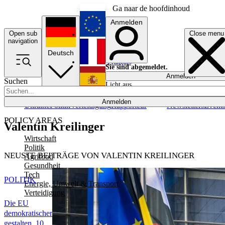
Ga naar de hoofdinhoud
Anmelden
Open sub
Close menu
English
navigation
Deutsch
Français
Sie sind abgemeldet.
Anmelden
Suchen
Licht aus
Español
Anmelden
Ukraine
Politik
Verteidigung
Rapporteur
Newsletters
Event
POLICY AREAS
Valentin Kreilinger
Wirtschaft
Politik
NEUSTE BEITRÄGE VON VALENTIN KREILINGER
Agrifood
Gesundheit
Tech
POLITIK
Energie, Umwelt & Transport
Verteidigung
Die EU
demokratischer
gestalten, 10