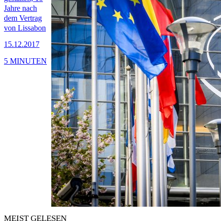
Jahre nach
dem Vertrag
von Lissabon
15.12.2017
5 MINUTEN
MEIST GELESEN