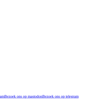
ram
Bezoek ons op mastodon
Bezoek ons op telegram