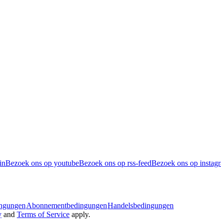
in
Bezoek ons op youtube
Bezoek ons op rss-feed
Bezoek ons op instag
ingungen
Abonnementbedingungen
Handelsbedingungen
y
and
Terms of Service
apply.