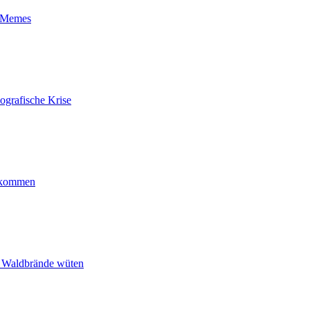
t-Memes
ografische Krise
ankommen
n Waldbrände wüten