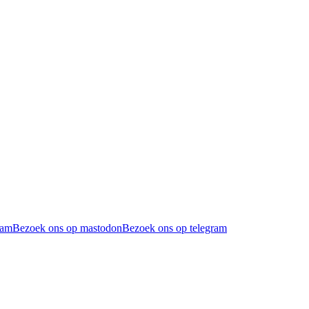
ram
Bezoek ons op mastodon
Bezoek ons op telegram