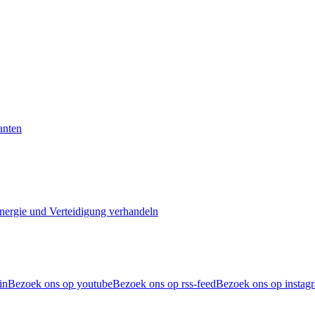
anten
Energie und Verteidigung verhandeln
in
Bezoek ons op youtube
Bezoek ons op rss-feed
Bezoek ons op instag