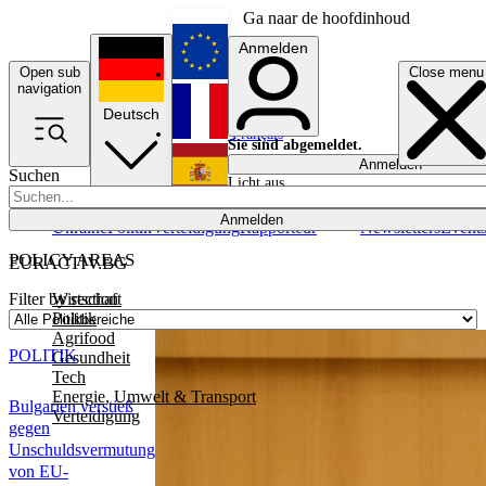
Ga naar de hoofdinhoud
Anmelden
Open sub
Close menu
English
navigation
Deutsch
Français
Sie sind abgemeldet.
Anmelden
Suchen
Licht aus
Español
Anmelden
Ukraine
Politik
Verteidigung
Rapporteur
Newsletters
Event
POLICY AREAS
EURACTIV.BG
Wirtschaft
Filter by section
Politik
Agrifood
POLITIK
Gesundheit
Tech
Energie, Umwelt & Transport
Bulgarien verstieß
Verteidigung
gegen
Unschuldsvermutung
von EU-