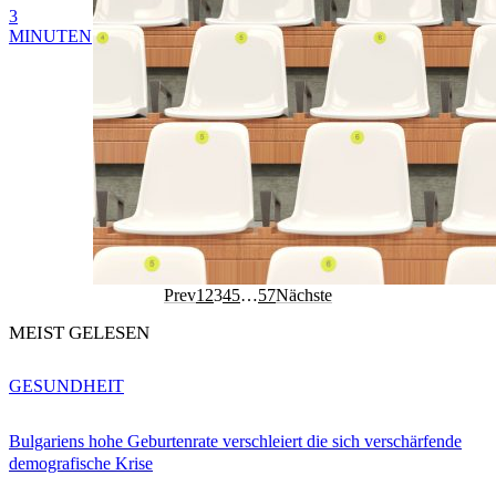
3
MINUTEN
Prev
1
2
3
4
5
…
57
Nächste
MEIST GELESEN
GESUNDHEIT
Bulgariens hohe Geburtenrate verschleiert die sich verschärfende
demografische Krise