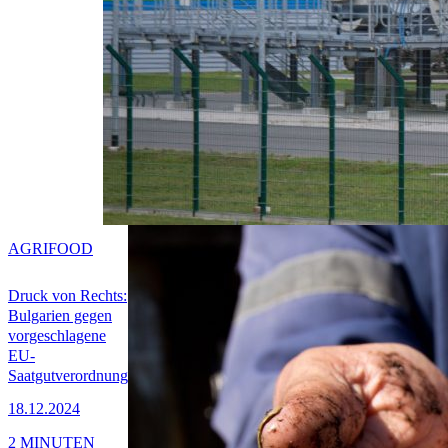
AGRIFOOD
Druck von Rechts:
Bulgarien gegen
vorgeschlagene
EU-
Saatgutverordnung
18.12.2024
2 MINUTEN