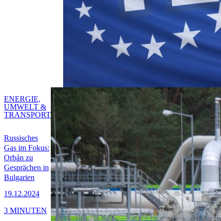
ENERGIE,
UMWELT &
TRANSPORT
Russisches
Gas im Fokus:
Orbán zu
Gesprächen in
Bulgarien
19.12.2024
3 MINUTEN