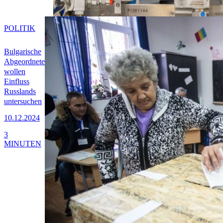
POLITIK
Bulgarische
Abgeordnete
wollen
Einfluss
Russlands
untersuchen
10.12.2024
3
MINUTEN