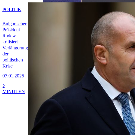
POLITIK
Bulgarischer
Präsident
Radew
kritisiert
Verlängerung
der
politischen
Krise
07.01.2025
2
MINUTEN