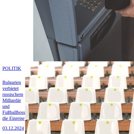
POLITIK
Bulgarien
verbietet
russischem
Milliardär
und
Fußballboss
die Einreise
03.12.2024