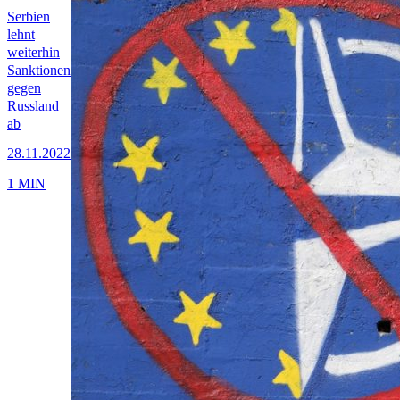
Serbien
lehnt
weiterhin
Sanktionen
gegen
Russland
ab
28.11.2022
1 MIN