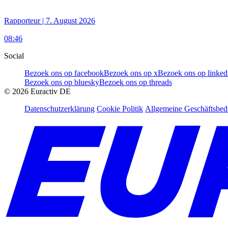
Rapporteur | 7. August 2026
08:46
Social
Bezoek ons op facebook
Bezoek ons op x
Bezoek ons op linked
Bezoek ons op bluesky
Bezoek ons op threads
©
2026
Euractiv DE
Datenschutzerklärung
Cookie Politik
Allgemeine Geschäftsbe