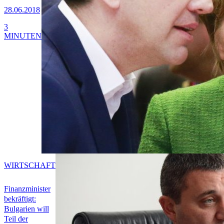
28.06.2018
3
MINUTEN
WIRTSCHAFT
Finanzminister
bekräftigt:
Bulgarien will
Teil der