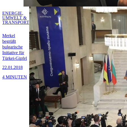
ENERGIE,
UMWELT &
TRANSPORT
Merkel
begrüßt
bulgarische
Initiative für
Türkei-Gipfel
22.01.2018
4 MINUTEN