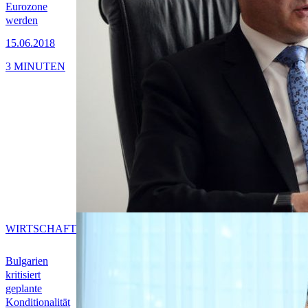
Eurozone
werden
15.06.2018
3 MINUTEN
WIRTSCHAFT
Bulgarien
kritisiert
geplante
Konditionalität