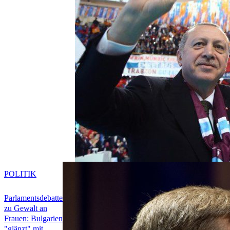
POLITIK
Parlamentsdebatte
zu Gewalt an
Frauen: Bulgarien
"glänzt" mit