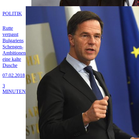
POLITIK
Rutte
verpasst
Bulgariens
Schengen-
Ambitionen
eine kalte
Dusche
07.02.2018
3
MINUTEN