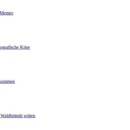
t-Memes
ografische Krise
ankommen
n Waldbrände wüten