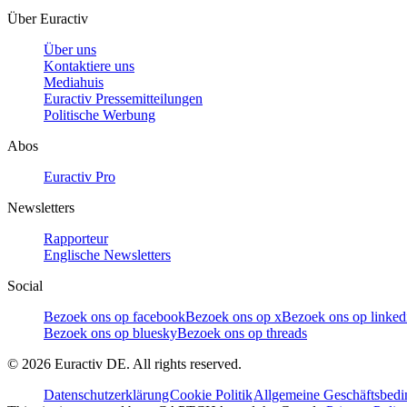
Über Euractiv
Über uns
Kontaktiere uns
Mediahuis
Euractiv Pressemitteilungen
Politische Werbung
Abos
Euractiv Pro
Newsletters
Rapporteur
Englische Newsletters
Social
Bezoek ons op facebook
Bezoek ons op x
Bezoek ons op linked
Bezoek ons op bluesky
Bezoek ons op threads
©
2026
Euractiv DE. All rights reserved.
Datenschutzerklärung
Cookie Politik
Allgemeine Geschäftsbed