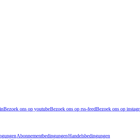
in
Bezoek ons op youtube
Bezoek ons op rss-feed
Bezoek ons op instag
ingungen
Abonnementbedingungen
Handelsbedingungen