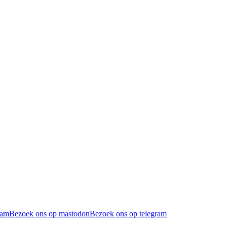
ram
Bezoek ons op mastodon
Bezoek ons op telegram