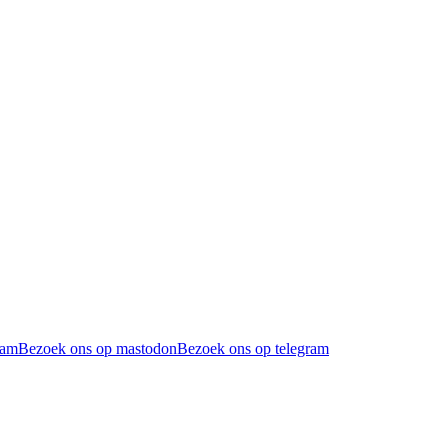
ram
Bezoek ons op mastodon
Bezoek ons op telegram