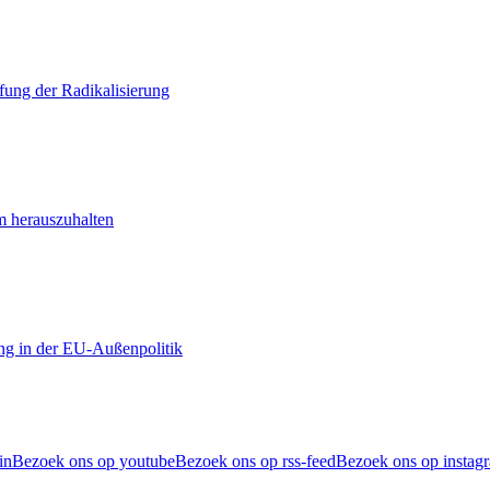
ung der Radikalisierung
m herauszuhalten
ng in der EU-Außenpolitik
in
Bezoek ons op youtube
Bezoek ons op rss-feed
Bezoek ons op instag