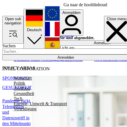
Ga naar de hoofdinhoud
Anmelden
Open sub
Close menu
English
navigation
Deutsch
Français
Sie sind abgemeldet.
Anmelden
Suchen
Licht aus
Español
Anmelden
Ukraine
Politik
Verteidigung
Rapporteur
Newsletters
Event
POLICY AREAS
INTEL CORPORATION
Wirtschaft
SPONSORED
Politik
GESUNDHEIT
Agrifood
Gesundheit
Tech
Pandemie rückt
Energie, Umwelt & Transport
Telemedizin
Verteidigung
und
Datenzugriff in
den Mittelpunkt