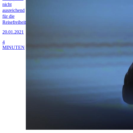
nicht
ausreichend
für die
Reisefreiheit
20.01.2021
4
MINUTEN