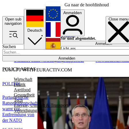
Ga naar de hoofdinhoud
Anmelden
Open sub
Close menu
English
navigation
Deutsch
Français
Sie sind abgemeldet.
Anmelden
Suchen
Licht aus
Español
Anmelden
Ukraine
Politik
Verteidigung
Rapporteur
Newsletters
Event
POLICY AREAS
LUSA.PT WITH EURACTIV.COM
Wirtschaft
POLITIK
Politik
Agrifood
Gesundheit
Portugiesische
Tech
Ratspräsidentschaft
Energie, Umwelt & Transport
warnt vor
Verteidigung
Entfremdung von
der NATO