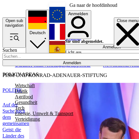
Ga naar de hoofdinhoud
Anmelden
Open sub
Close menu
English
navigation
Deutsch
Français
Sie sind abgemeldet.
Anmelden
Suchen
Licht aus
Español
Anmelden
Ukraine
Politik
Verteidigung
Rapporteur
Newsletters
Event
POLICY AREAS
PISM UND KONRAD-ADENAUER-STIFTUNG
Wirtschaft
POLITIK
Politik
Agrifood
Gesundheit
Auf der
Tech
Suche nach
Energie, Umwelt & Transport
dem
Verteidigung
gemeinsamen
Geist: die
Länder des