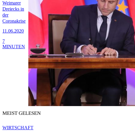
Weimarer
Dreiecks in
der
Coronakrise
11.06.2020
7
MINUTEN
MEIST GELESEN
WIRTSCHAFT