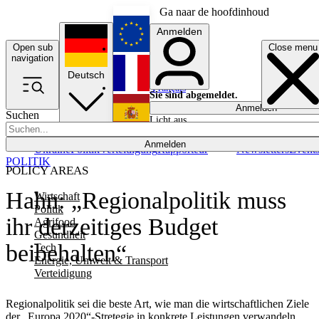
Ga naar de hoofdinhoud
Anmelden
Open sub
Close menu
English
navigation
Deutsch
Français
Sie sind abgemeldet.
Anmelden
Suchen
Licht aus
Español
Anmelden
Ukraine
Politik
Verteidigung
Rapporteur
Newsletters
Event
POLITIK
POLICY AREAS
Hahn: „Regionalpolitik muss
Wirtschaft
Politik
ihr derzeitiges Budget
Agrifood
Gesundheit
beibehalten“
Tech
Energie, Umwelt & Transport
Verteidigung
Regionalpolitik sei die beste Art, wie man die wirtschaftlichen Ziele
der „Europa 2020“-Stretegie in konkrete Leistungen verwandeln