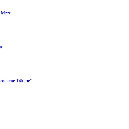
n Meer
en
brochene Träume“