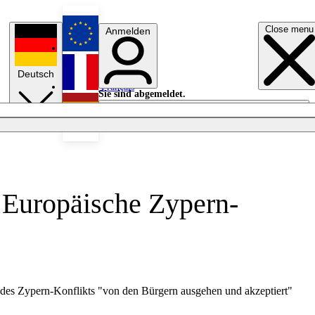
Close menu
Anmelden
English
Deutsch
Français
Sie sind abgemeldet.
Anmelden
Licht aus
Español
e Europäische Zypern-
g des Zypern-Konflikts "von den Bürgern ausgehen und akzeptiert"