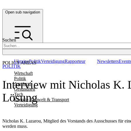
Open sub navigation
Suchen
Ukraine
Politik
Verteidigung
Rapporteur
Newsletters
Event
POLICY AREAS
POLITIK
Wirtschaft
Politik
Interview mit Nicholas K. 
Agrifood
Gesundheit
Lösung
Tech
Energie, Umwelt & Transport
Verteidigung
Nicholas K. Lazarou, Mitglied des Vorstands des Ausschusses für ei
werden muss.