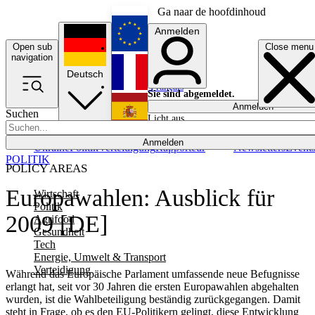
Ga naar de hoofdinhoud
Anmelden
Open sub
Close menu
English
navigation
Deutsch
Français
Sie sind abgemeldet.
Anmelden
Suchen
Licht aus
Español
Anmelden
Ukraine
Politik
Verteidigung
Rapporteur
Newsletters
Event
POLITIK
POLICY AREAS
Europawahlen: Ausblick für
Wirtschaft
Politik
2009 [DE]
Agrifood
Gesundheit
Tech
Energie, Umwelt & Transport
Verteidigung
Während das Europäische Parlament umfassende neue Befugnisse
erlangt hat, seit vor 30 Jahren die ersten Europawahlen abgehalten
wurden, ist die Wahlbeteiligung beständig zurückgegangen. Damit
steht in Frage, ob es den EU-Politikern gelingt, diese Entwicklung