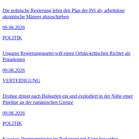
Die polnische Regierung lehnt den Plan der PiS ab, arbeitslose
ukrainische Männer abzuschieben
09.08.2026
POLITIK
Ungarns Regierungspartei will einen Orbán-kritischen Richter als
Präsidenten
09.08.2026
VERTEIDIGUNG
Drohne dringt nach Bulgarien ein und explodiert in der Nähe einer
Pipeline an der rumänischen Grenze
09.08.2026
POLITIK
Kosovos Premierminister im Parlament mit Eiern beworfen –