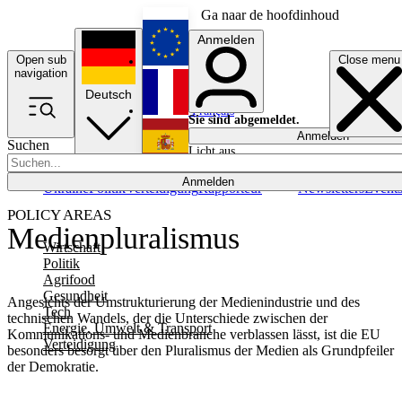
Ga naar de hoofdinhoud
Anmelden
Open sub
Close menu
English
navigation
Deutsch
Français
Sie sind abgemeldet.
Anmelden
Suchen
Licht aus
Español
Anmelden
Ukraine
Politik
Verteidigung
Rapporteur
Newsletters
Event
POLICY AREAS
Medienpluralismus
Wirtschaft
Politik
Agrifood
Gesundheit
Angesichts der Umstrukturierung der Medienindustrie und des
Tech
technischen Wandels, der die Unterschiede zwischen der
Energie, Umwelt & Transport
Kommunikations- und Medienbranche verblassen lässt, ist die EU
Verteidigung
besonders besorgt über den Pluralismus der Medien als Grundpfeiler
der Demokratie.