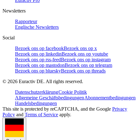
Euractiv Pro
Newsletters
Rapporteur
Englische Newsletters
Social
Bezoek ons op facebook
Bezoek ons op x
Bezoek ons op linkedin
Bezoek ons op youtube
Bezoek ons op rss-feed
Bezoek ons op instagram
Bezoek ons op mastodon
Bezoek ons op telegram
Bezoek ons op bluesky
Bezoek ons op threads
©
2026
Euractiv DE. All rights reserved.
Datenschutzerklärung
Cookie Politik
Allgemeine Geschäftsbedingungen
Abonnementbedingungen
Handelsbedingungen
This site is protected by reCAPTCHA, and the Google
Privacy
Policy
and
Terms of Service
apply.