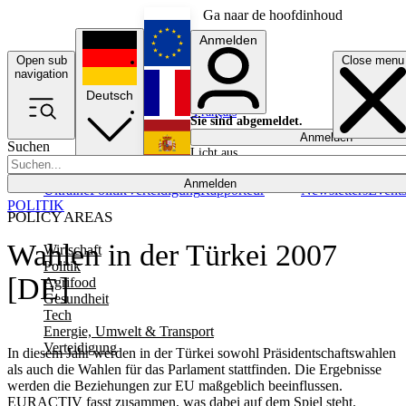
Ga naar de hoofdinhoud
Anmelden
Open sub
Close menu
English
navigation
Deutsch
Français
Sie sind abgemeldet.
Anmelden
Suchen
Licht aus
Español
Anmelden
Ukraine
Politik
Verteidigung
Rapporteur
Newsletters
Event
POLITIK
POLICY AREAS
Wahlen in der Türkei 2007
Wirtschaft
Politik
[DE]
Agrifood
Gesundheit
Tech
Energie, Umwelt & Transport
Verteidigung
In diesem Jahr werden in der Türkei sowohl Präsidentschaftswahlen
als auch die Wahlen für das Parlament stattfinden. Die Ergebnisse
werden die Beziehungen zur EU maßgeblich beeinflussen.
EURACTIV fasst zusammen, was dabei auf dem Spiel steht.