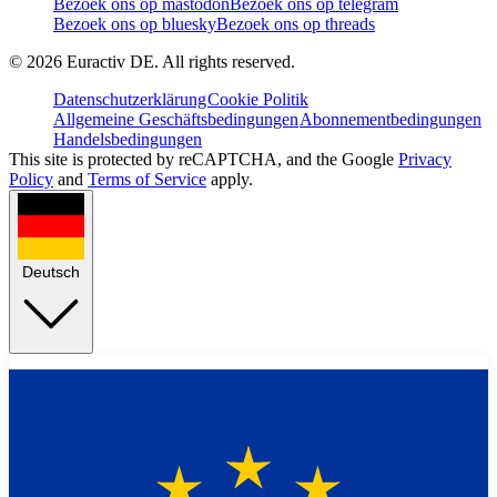
Bezoek ons op mastodon
Bezoek ons op telegram
Bezoek ons op bluesky
Bezoek ons op threads
©
2026
Euractiv DE. All rights reserved.
Datenschutzerklärung
Cookie Politik
Allgemeine Geschäftsbedingungen
Abonnementbedingungen
Handelsbedingungen
This site is protected by reCAPTCHA, and the Google
Privacy
Policy
and
Terms of Service
apply.
Deutsch