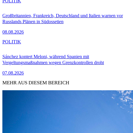
POLITIK
Großbritannien, Frankreich, Deutschland und Italien warnen vor
Russlands Plänen in Südossetien
08.08.2026
POLITIK
Sánchez kontert Meloni, während Spanien mit
Vergeltungsmaßnahmen wegen Grenzkontrollen droht
07.08.2026
MEHR AUS DIESEM BEREICH