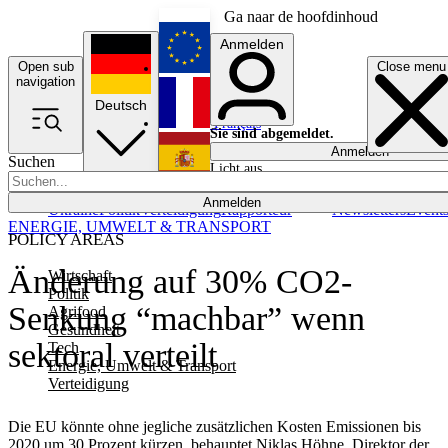
Ga naar de hoofdinhoud
Anmelden
Open sub
Close menu
English
navigation
Deutsch
Français
Sie sind abgemeldet.
Anmelden
Suchen
Licht aus
Español
Anmelden
Ukraine
Politik
Verteidigung
Rapporteur
Newsletters
Event
ENERGIE, UMWELT & TRANSPORT
POLICY AREAS
Änderung auf 30% CO2-
Wirtschaft
Politik
Senkung “machbar” wenn
Agrifood
Gesundheit
sektoral verteilt
Tech
Energie, Umwelt & Transport
Verteidigung
Die EU könnte ohne jegliche zusätzlichen Kosten Emissionen bis
2020 um 30 Prozent kürzen, behauptet Niklas Höhne, Direktor der