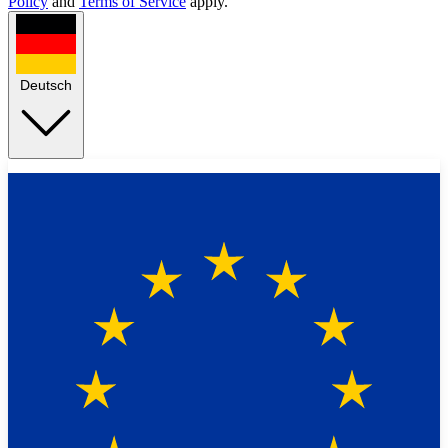
Policy
and
Terms of Service
apply.
Deutsch