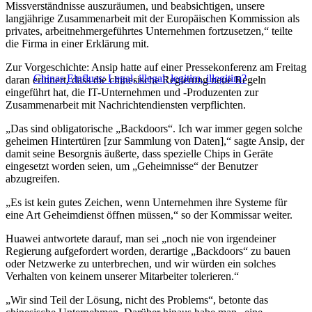
Missverständnisse auszuräumen, und beabsichtigen, unsere
langjährige Zusammenarbeit mit der Europäischen Kommission als
privates, arbeitnehmergeführtes Unternehmen fortzusetzen,“ teilte
die Firma in einer Erklärung mit.
Zur Vorgeschichte: Ansip hatte auf einer Pressekonferenz am Freitag
Chinas Einfluss: Legal, illegal; legitim, illegitim?
daran erinnert, dass die chinesische Regierung neue Regeln
eingeführt hat, die IT-Unternehmen und -Produzenten zur
Zusammenarbeit mit Nachrichtendiensten verpflichten.
„Das sind obligatorische „Backdoors“. Ich war immer gegen solche
geheimen Hintertüren [zur Sammlung von Daten],“ sagte Ansip, der
damit seine Besorgnis äußerte, dass spezielle Chips in Geräte
eingesetzt worden seien, um „Geheimnisse“ der Benutzer
abzugreifen.
„Es ist kein gutes Zeichen, wenn Unternehmen ihre Systeme für
eine Art Geheimdienst öffnen müssen,“ so der Kommissar weiter.
Huawei antwortete darauf, man sei „noch nie von irgendeiner
Regierung aufgefordert worden, derartige „Backdoors“ zu bauen
oder Netzwerke zu unterbrechen, und wir würden ein solches
Verhalten von keinem unserer Mitarbeiter tolerieren.“
„Wir sind Teil der Lösung, nicht des Problems“, betonte das