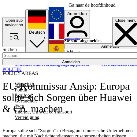
Ga naar de hoofdinhoud
Anmelden
Open sub
Close menu
English
navigation
Deutsch
Français
Sie sind abgemeldet.
Anmelden
Suchen
Licht aus
Español
Anmelden
Ukraine
Politik
Verteidigung
Rapporteur
Newsletters
Event
POLITIK
POLICY AREAS
EU-Kommissar Ansip: Europa
Wirtschaft
Politik
sollte sich Sorgen über Huawei
Agrifood
Gesundheit
& Co. machen
Tech
Energie, Umwelt & Transport
Verteidigung
Europa sollte sich "Sorgen" in Bezug auf chinesische Unternehmen
machen, die mit Nachrichtendiensten zusammenarbeiten müssen,