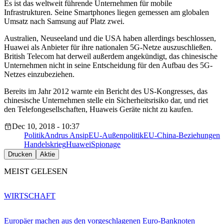
Es ist das weltweit führende Unternehmen für mobile
Infrastrukturen. Seine Smartphones liegen gemessen am globalen
Umsatz nach Samsung auf Platz zwei.
Australien, Neuseeland und die USA haben allerdings beschlossen,
Huawei als Anbieter für ihre nationalen 5G-Netze auszuschließen.
British Telecom hat derweil außerdem angekündigt, das chinesische
Unternehmen nicht in seine Entscheidung für den Aufbau des 5G-
Netzes einzubeziehen.
Bereits im Jahr 2012 warnte ein Bericht des US-Kongresses, das
chinesische Unternehmen stelle ein Sicherheitsrisiko dar, und riet
den Telefongesellschaften, Huaweis Geräte nicht zu kaufen.
Dec 10, 2018 - 10:37
Politik
Andrus Ansip
EU-Außenpolitik
EU-China-Beziehungen
Handelskrieg
Huawei
Spionage
Drucken
Aktie
MEIST GELESEN
WIRTSCHAFT
Europäer machen aus den vorgeschlagenen Euro-Banknoten