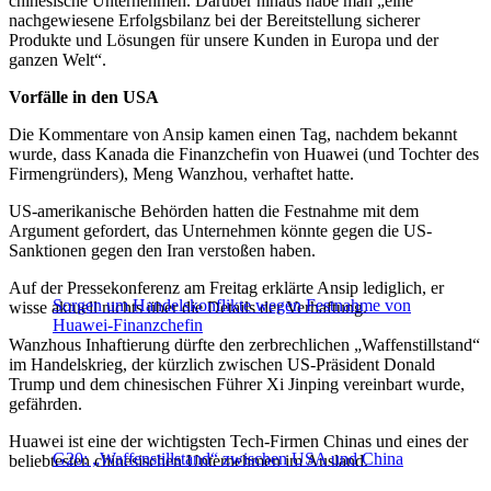
chinesische Unternehmen. Darüber hinaus habe man „eine
nachgewiesene Erfolgsbilanz bei der Bereitstellung sicherer
Produkte und Lösungen für unsere Kunden in Europa und der
ganzen Welt“.
Vorfälle in den USA
Die Kommentare von Ansip kamen einen Tag, nachdem bekannt
wurde, dass Kanada die Finanzchefin von Huawei (und Tochter des
Firmengründers), Meng Wanzhou, verhaftet hatte.
US-amerikanische Behörden hatten die Festnahme mit dem
Argument gefordert, das Unternehmen könnte gegen die US-
Sanktionen gegen den Iran verstoßen haben.
Auf der Pressekonferenz am Freitag erklärte Ansip lediglich, er
Sorgen um Handelskonflikte wegen Festnahme von
wisse aktuell nichts über die Details der Verhaftung.
Huawei-Finanzchefin
Wanzhous Inhaftierung dürfte den zerbrechlichen „Waffenstillstand“
im Handelskrieg, der kürzlich zwischen US-Präsident Donald
Trump und dem chinesischen Führer Xi Jinping vereinbart wurde,
gefährden.
Huawei ist eine der wichtigsten Tech-Firmen Chinas und eines der
G20: „Waffenstillstand“ zwischen USA und China
beliebtesten chinesischen Unternehmen im Ausland.