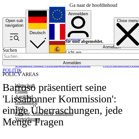
Ga naar de hoofdinhoud
Anmelden
Open sub
Close menu
English
navigation
Deutsch
Français
Sie sind abgemeldet.
Anmelden
Suchen
Licht aus
Español
Anmelden
Ukraine
Politik
Verteidigung
Rapporteur
Newsletters
Event
POLITIK
POLICY AREAS
Barroso präsentiert seine
Wirtschaft
Politik
'Lissabonner Kommission':
Agrifood
Gesundheit
einige Überraschungen, jede
Tech
Energie, Umwelt & Transport
Menge Fragen
Verteidigung