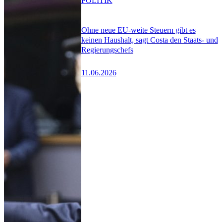
POLITIK
Ohne neue EU-weite Steuern gibt es
keinen Haushalt, sagt Costa den Staats- und
Regierungschefs
11.06.2026