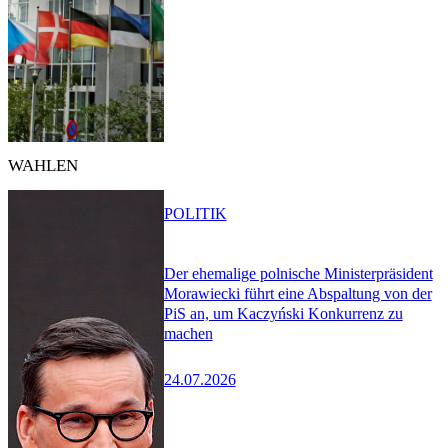
WAHLEN
POLITIK
Der ehemalige polnische Ministerpräsident
Morawiecki führt eine Abspaltung von der
PiS an, um Kaczyński Konkurrenz zu
machen
24.07.2026