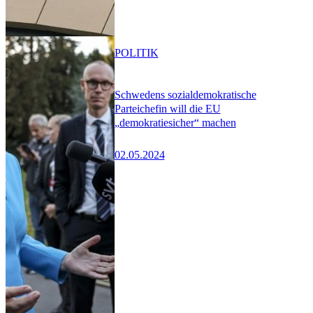
POLITIK
Schwedens sozialdemokratische
Parteichefin will die EU
„demokratiesicher“ machen
02.05.2024