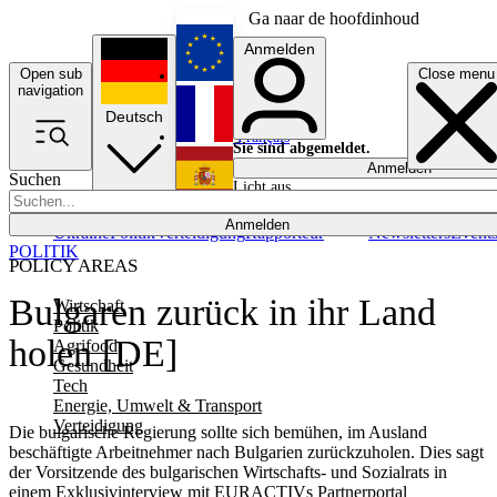
Ga naar de hoofdinhoud
Anmelden
Open sub
Close menu
English
navigation
Deutsch
Français
Sie sind abgemeldet.
Anmelden
Suchen
Licht aus
Español
Anmelden
Ukraine
Politik
Verteidigung
Rapporteur
Newsletters
Event
POLITIK
POLICY AREAS
Bulgaren zurück in ihr Land
Wirtschaft
Politik
holen [DE]
Agrifood
Gesundheit
Tech
Energie, Umwelt & Transport
Verteidigung
Die bulgarische Regierung sollte sich bemühen, im Ausland
beschäftigte Arbeitnehmer nach Bulgarien zurückzuholen. Dies sagt
der Vorsitzende des bulgarischen Wirtschafts- und Sozialrats in
einem Exklusivinterview mit EURACTIVs Partnerportal