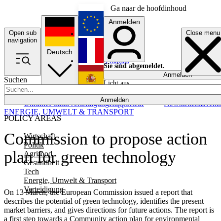
Ga naar de hoofdinhoud
Anmelden
Open sub
Close menu
English
navigation
Deutsch
Français
Sie sind abgemeldet.
Anmelden
Suchen
Licht aus
Español
Anmelden
Ukraine
Politik
Verteidigung
Rapporteur
Newsletters
Event
ENERGIE, UMWELT & TRANSPORT
POLICY AREAS
Commission to propose action
Wirtschaft
Politik
plan for green technology
Agrifood
Gesundheit
Tech
Energie, Umwelt & Transport
Verteidigung
On 13 March, the European Commission issued a report that
describes the potential of green technology, identifies the present
market barriers, and gives directions for future actions. The report is
a first step towards a Community action plan for environmental