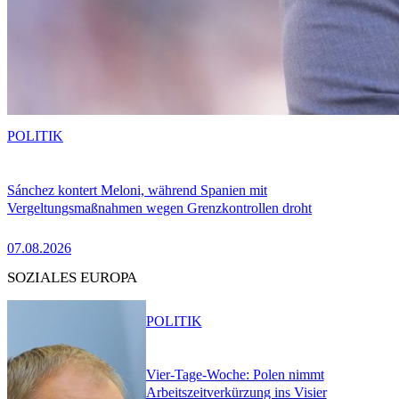
POLITIK
Sánchez kontert Meloni, während Spanien mit
Vergeltungsmaßnahmen wegen Grenzkontrollen droht
07.08.2026
SOZIALES EUROPA
POLITIK
Vier-Tage-Woche: Polen nimmt
Arbeitszeitverkürzung ins Visier