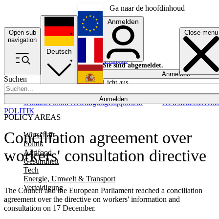
Ga naar de hoofdinhoud
Anmelden
Open sub
Close menu
English
navigation
Deutsch
Français
Sie sind abgemeldet.
Anmelden
Suchen
Licht aus
Español
Anmelden
Ukraine
Politik
Verteidigung
Rapporteur
Newsletters
Event
POLITIK
POLICY AREAS
Conciliation agreement over
Wirtschaft
Politik
workers' consultation directive
Agrifood
Gesundheit
Tech
Energie, Umwelt & Transport
Verteidigung
The Council and the European Parliament reached a conciliation
agreement over the directive on workers' information and
consultation on 17 December.