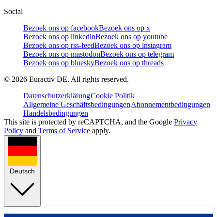
Social
Bezoek ons op facebook
Bezoek ons op x
Bezoek ons op linkedin
Bezoek ons op youtube
Bezoek ons op rss-feed
Bezoek ons op instagram
Bezoek ons op mastodon
Bezoek ons op telegram
Bezoek ons op bluesky
Bezoek ons op threads
©
2026
Euractiv DE. All rights reserved.
Datenschutzerklärung
Cookie Politik
Allgemeine Geschäftsbedingungen
Abonnementbedingungen
Handelsbedingungen
This site is protected by reCAPTCHA, and the Google
Privacy
Policy
and
Terms of Service
apply.
Deutsch