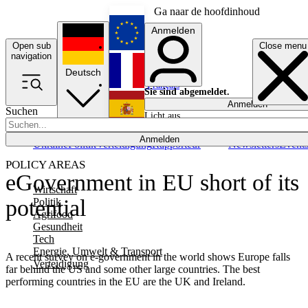
Ga naar de hoofdinhoud
Anmelden
Open sub
Close menu
English
navigation
Deutsch
Français
Sie sind abgemeldet.
Anmelden
Suchen
Licht aus
Español
Anmelden
Ukraine
Politik
Verteidigung
Rapporteur
Newsletters
Event
POLICY AREAS
eGovernment in EU short of its
Wirtschaft
potential
Politik
Agrifood
Gesundheit
Tech
Energie, Umwelt & Transport
A recent survey on e-government in the world shows Europe falls
Verteidigung
far behind the US and some other large countries. The best
performing countries in the EU are the UK and Ireland.