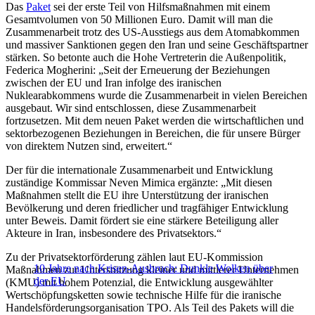
Das
Paket
sei der erste Teil von Hilfsmaßnahmen mit einem
Gesamtvolumen von 50 Millionen Euro. Damit will man die
Zusammenarbeit trotz des US-Ausstiegs aus dem Atomabkommen
und massiver Sanktionen gegen den Iran und seine Geschäftspartner
stärken. So betonte auch die Hohe Vertreterin die Außenpolitik,
Federica Mogherini: „Seit der Erneuerung der Beziehungen
zwischen der EU und Iran infolge des iranischen
Nuklearabkommens wurde die Zusammenarbeit in vielen Bereichen
ausgebaut. Wir sind entschlossen, diese Zusammenarbeit
fortzusetzen. Mit dem neuen Paket werden die wirtschaftlichen und
sektorbezogenen Beziehungen in Bereichen, die für unsere B
ür
ger
von direktem Nutzen sind, erweitert.“
Der für die internationale Zusammenarbeit und Entwicklung
zuständige Kommissar Neven Mimica ergänzte: „Mit diesen
Maßnahmen stellt die EU ihre Unterstützung der iranischen
Bevölkerung und deren friedlicher und tragfähiger Entwicklung
unter Beweis. Damit fördert sie eine stärkere Beteiligung aller
Akteure in Iran, insbesondere des Privatsektors.“
Zu der Privatsektorförderung zählen laut EU-Kommission
10 Jahre nach Krisen-Ausbruch: Dunkle Wolken über
Maßnahmen zur Unterstützung kleiner und mittlerer Unternehmen
der EU
(KMU) mit hohem Potenzial, die Entwicklung ausgewählter
Wertschöpfungsketten sowie technische Hilfe für die iranische
Handelsförderungsorganisation TPO. Als Teil des Pakets will die