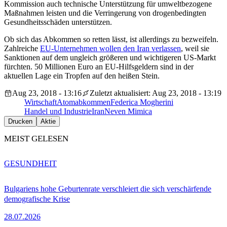
Kommission auch technische Unterstützung für umweltbezogene
Maßnahmen leisten und die Verringerung von drogenbedingten
Gesundheitsschäden unterstützen.
Ob sich das Abkommen so retten lässt, ist allerdings zu bezweifeln.
Zahlreiche
EU-Unternehmen wollen den Iran verlassen
, weil sie
Sanktionen auf dem ungleich größeren und wichtigeren US-Markt
fürchten. 50 Millionen Euro an EU-Hilfsgeldern sind in der
aktuellen Lage ein Tropfen auf den heißen Stein.
Aug 23, 2018 - 13:16
Zuletzt aktualisiert: Aug 23, 2018 - 13:19
Wirtschaft
Atomabkommen
Federica Mogherini
Handel und Industrie
Iran
Neven Mimica
Drucken
Aktie
MEIST GELESEN
GESUNDHEIT
Bulgariens hohe Geburtenrate verschleiert die sich verschärfende
demografische Krise
28.07.2026