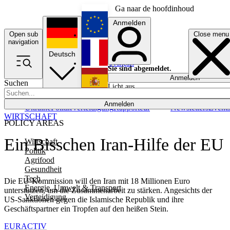
Ga naar de hoofdinhoud
Anmelden
Open sub
Close menu
English
navigation
Deutsch
Français
Sie sind abgemeldet.
Anmelden
Suchen
Licht aus
Español
Anmelden
Ukraine
Politik
Verteidigung
Rapporteur
Newsletters
Event
WIRTSCHAFT
POLICY AREAS
Ein Bisschen Iran-Hilfe der EU
Wirtschaft
Politik
Agrifood
Gesundheit
Tech
Die EU-Kommission will den Iran mit 18 Millionen Euro
Energie, Umwelt & Transport
unterstützen, um die Zusammenarbeit zu stärken. Angesichts der
Verteidigung
US-Sanktionen gegen die Islamische Republik und ihre
Geschäftspartner ein Tropfen auf den heißen Stein.
EURACTIV