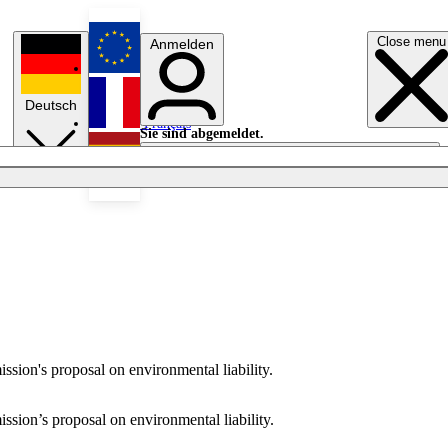
Close menu
Anmelden
English
Deutsch
Français
Sie sind abgemeldet.
Anmelden
Licht aus
Español
sion's proposal on environmental liability.
sion’s proposal on environmental liability.