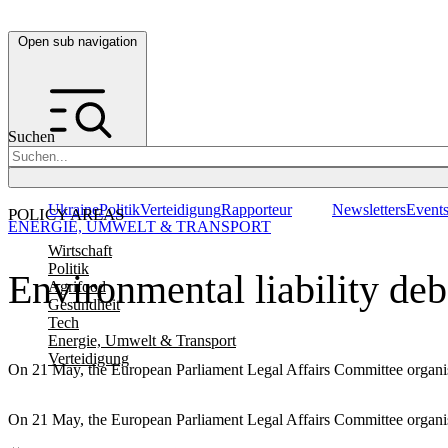
Open sub navigation
Suchen
Ukraine
Politik
Verteidigung
Rapporteur
Newsletters
Event
POLICY AREAS
ENERGIE, UMWELT & TRANSPORT
Wirtschaft
Politik
Environmental liability deb
Agrifood
Gesundheit
Tech
Energie, Umwelt & Transport
Verteidigung
On 21 May, the European Parliament Legal Affairs Committee organised
On 21 May, the European Parliament Legal Affairs Committee organised