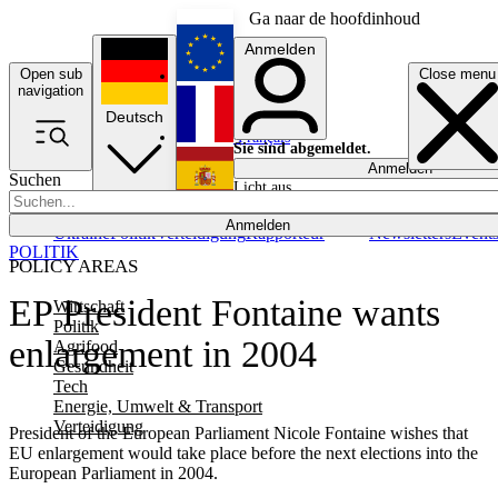
Ga naar de hoofdinhoud
Anmelden
Open sub
Close menu
English
navigation
Deutsch
Français
Sie sind abgemeldet.
Anmelden
Suchen
Licht aus
Español
Anmelden
Ukraine
Politik
Verteidigung
Rapporteur
Newsletters
Event
POLITIK
POLICY AREAS
EP President Fontaine wants
Wirtschaft
Politik
enlargement in 2004
Agrifood
Gesundheit
Tech
Energie, Umwelt & Transport
Verteidigung
President of the European Parliament Nicole Fontaine wishes that
EU enlargement would take place before the next elections into the
European Parliament in 2004.