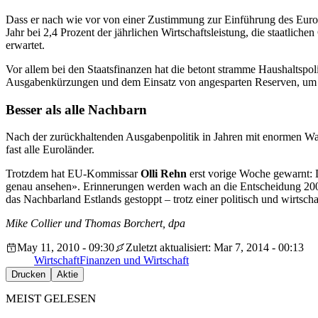
Dass er nach wie vor von einer Zustimmung zur Einführung des Euro 
Jahr bei 2,4 Prozent der jährlichen Wirtschaftsleistung, die staatlich
erwartet.
Vor allem bei den Staatsfinanzen hat die betont stramme Haushaltspoli
Ausgabenkürzungen und dem Einsatz von angesparten Reserven, um den
Besser als alle Nachbarn
Nach der zurückhaltenden Ausgabenpolitik in Jahren mit enormen Wach
fast alle Euroländer.
Trotzdem hat EU-Kommissar
Olli Rehn
erst vorige Woche gewarnt: D
genau ansehen». Erinnerungen werden wach an die Entscheidung 2006 
das Nachbarland Estlands gestoppt – trotz einer politisch und wirtscha
Mike Collier und Thomas Borchert, dpa
May 11, 2010 - 09:30
Zuletzt aktualisiert: Mar 7, 2014 - 00:13
Wirtschaft
Finanzen und Wirtschaft
Drucken
Aktie
MEIST GELESEN