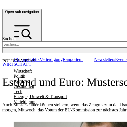
Open sub navigation
Suchen
Ukraine
Politik
Verteidigung
Rapporteur
Newsletters
Event
POLICY AREAS
WIRTSCHAFT
Wirtschaft
Politik
Estland und Euro: Mustersch
Agrifood
Gesundheit
Tech
Energie, Umwelt & Transport
Verteidigung
Auch Musterschüler können stolpern, wenn das Zeugnis zum denkbar 
morgen, Mittwoch, das Votum der EU-Kommission zur nächstes Jahr 