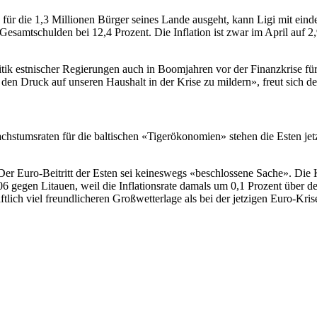
für die 1,3 Millionen Bürger seines Lande ausgeht, kann Ligi mit eind
en Gesamtschulden bei 12,4 Prozent. Die Inflation ist zwar im April auf 
tik estnischer Regierungen auch in Boomjahren vor der Finanzkrise für 
 Druck auf unseren Haushalt in der Krise zu mildern», freut sich der
stumsraten für die baltischen «Tigerökonomien» stehen die Esten jetzt
er Euro-Beitritt der Esten sei keineswegs «beschlossene Sache». Die 
gegen Litauen, weil die Inflationsrate damals um 0,1 Prozent über der
ftlich viel freundlicheren Großwetterlage als bei der jetzigen Euro-Kris