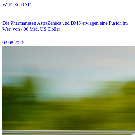
WIRTSCHAFT
Die Pharmariesen AstraZeneca und BMS erwägen eine Fusion im
Wert von 400 Mrd. US-Dollar
03.08.2026