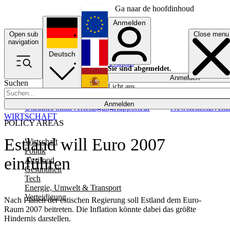
Ga naar de hoofdinhoud
Anmelden
Open sub
Close menu
English
navigation
Deutsch
Français
Sie sind abgemeldet.
Anmelden
Suchen
Licht aus
Español
Anmelden
Ukraine
Politik
Verteidigung
Rapporteur
Newsletters
Event
WIRTSCHAFT
POLICY AREAS
Estland will Euro 2007
Wirtschaft
Politik
einführen
Agrifood
Gesundheit
Tech
Energie, Umwelt & Transport
Verteidigung
Nach Plänen der estischen Regierung soll Estland dem Euro-
Raum 2007 beitreten. Die Inflation könnte dabei das größte
Hindernis darstellen.