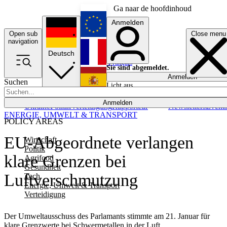
Ga naar de hoofdinhoud
Anmelden
Open sub
Close menu
English
navigation
Deutsch
Français
Sie sind abgemeldet.
Anmelden
Suchen
Licht aus
Español
Anmelden
Ukraine
Politik
Verteidigung
Rapporteur
Newsletters
Event
ENERGIE, UMWELT & TRANSPORT
POLICY AREAS
EU-Abgeordnete verlangen
Wirtschaft
Politik
klare Grenzen bei
Agrifood
Gesundheit
Luftverschmutzung
Tech
Energie, Umwelt & Transport
Verteidigung
Der Umweltausschuss des Parlamants stimmte am 21. Januar für
klare Grenzwerte bei Schwermetallen in der Luft.