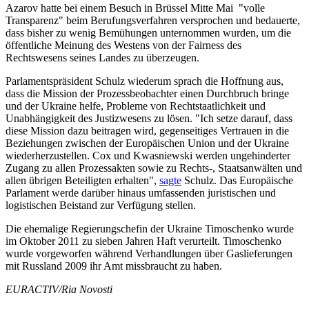
Azarov hatte bei einem Besuch in Brüssel Mitte Mai "volle
Transparenz" beim Berufungsverfahren versprochen und bedauerte,
dass bisher zu wenig Bemühungen unternommen wurden, um die
öffentliche Meinung des Westens von der Fairness des
Rechtswesens seines Landes zu überzeugen.
Parlamentspräsident Schulz wiederum sprach die Hoffnung aus,
dass die Mission der Prozessbeobachter einen Durchbruch bringe
und der Ukraine helfe, Probleme von Rechtstaatlichkeit und
Unabhängigkeit des Justizwesens zu lösen. "Ich setze darauf, dass
diese Mission dazu beitragen wird, gegenseitiges Vertrauen in die
Beziehungen zwischen der Europäischen Union und der Ukraine
wiederherzustellen. Cox und Kwasniewski werden ungehinderter
Zugang zu allen Prozessakten sowie zu Rechts-, Staatsanwälten und
allen übrigen Beteiligten erhalten",
sagte
Schulz. Das Europäische
Parlament werde darüber hinaus umfassenden juristischen und
logistischen Beistand zur Verfügung stellen.
Die ehemalige Regierungschefin der Ukraine Timoschenko wurde
im Oktober 2011 zu sieben Jahren Haft verurteilt. Timoschenko
wurde vorgeworfen während Verhandlungen über Gaslieferungen
mit Russland 2009 ihr Amt missbraucht zu haben.
EURACTIV/Ria Novosti