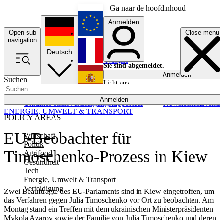
Ga naar de hoofdinhoud
Anmelden
Open sub
Close menu
English
navigation
Deutsch
Français
Sie sind abgemeldet.
Anmelden
Suchen
Licht aus
Español
Anmelden
Ukraine
Politik
Verteidigung
Rapporteur
Newsletters
Event
ENERGIE, UMWELT & TRANSPORT
POLICY AREAS
EU-Beobachter für
Wirtschaft
Politik
Timoschenko-Prozess in Kiew
Agrifood
Gesundheit
Tech
Energie, Umwelt & Transport
Verteidigung
Zwei Beauftragte des EU-Parlaments sind in Kiew eingetroffen, um
das Verfahren gegen Julia Timoschenko vor Ort zu beobachten. Am
Montag stand ein Treffen mit dem ukrainischen Ministerpräsidenten
Mykola Azarov sowie der Familie von Julia Timoschenko und deren