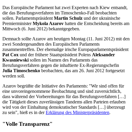
Das Europäische Parlament hat zwei Experten nach Kiew entsandt,
die das Berufungsverfahren im Timoschenko-Fall beobachten
sollen. Parlamentspräsident
Martin Schulz
und der ukrainische
Premierminister
Mykola Azarov
hatten die Entscheidung bereits am
Mittwoch (6. Juni 2012) bekanntgegeben.
Demnach sollte Azarov am heutigen Montag (11. Juni 2012) mit den
zwei Sondergesandten des Europäischen Parlaments
zusammentreffen. Der ehemalige irische Europaparlamentspräsident
Pat Cox
und der frühere Staatspräsident Polens
Aleksander
Kwasniewski
sollen im Namen des Parlaments das
Berufungsverfahren gegen die inhaftierte Ex-Regierungschefin
Julia Timoschenko
beobachten, das am 26. Juni 2012 fortgesetzt
werden soll.
Azarov begrüßte die Initiative des Parlaments: "Wir sind offen für
eine unvoreingenommene Beobachtung und sind zuversichtlich,
dass während der Vorbereitungen für das Berufungsverfahren […]
die Tätigkeit dieses zuverlässigen Tandems allen Parteien erlauben
wird von der Einhaltung demokratischer Standards […] überzeugt
zu sein", hieß es in der
Erklärung des Ministerpräsidenten
.
"Volle Transparenz"