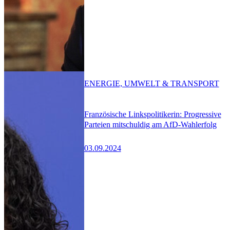
ENERGIE, UMWELT & TRANSPORT
Französische Linkspolitikerin: Progressive
Parteien mitschuldig am AfD-Wahlerfolg
03.09.2024