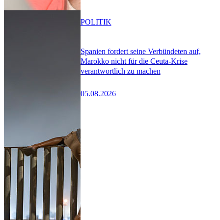
POLITIK
Spanien fordert seine Verbündeten auf,
Marokko nicht für die Ceuta-Krise
verantwortlich zu machen
05.08.2026