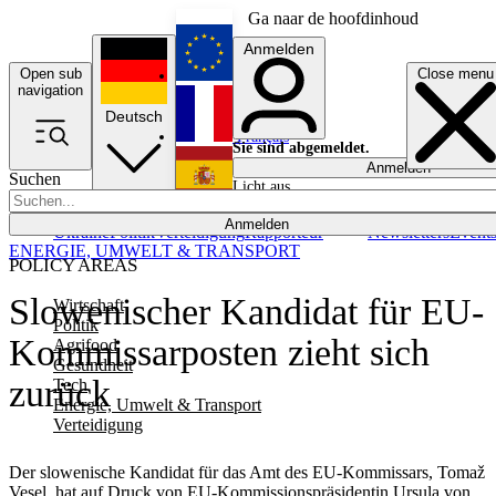
Ga naar de hoofdinhoud
Anmelden
Open sub
Close menu
English
navigation
Deutsch
Français
Sie sind abgemeldet.
Anmelden
Suchen
Licht aus
Español
Anmelden
Ukraine
Politik
Verteidigung
Rapporteur
Newsletters
Event
ENERGIE, UMWELT & TRANSPORT
POLICY AREAS
Slowenischer Kandidat für EU-
Wirtschaft
Politik
Kommissarposten zieht sich
Agrifood
Gesundheit
zurück
Tech
Energie, Umwelt & Transport
Verteidigung
Der slowenische Kandidat für das Amt des EU-Kommissars, Tomaž
Vesel, hat auf Druck von EU-Kommissionspräsidentin Ursula von