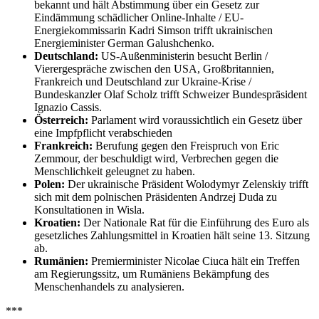
bekannt und hält Abstimmung über ein Gesetz zur
Eindämmung schädlicher Online-Inhalte / EU-
Energiekommissarin Kadri Simson trifft ukrainischen
Energieminister German Galushchenko.
Deutschland:
US-Außenministerin besucht Berlin /
Vierergespräche zwischen den USA, Großbritannien,
Frankreich und Deutschland zur Ukraine-Krise /
Bundeskanzler Olaf Scholz trifft Schweizer Bundespräsident
Ignazio Cassis.
Österreich:
Parlament wird voraussichtlich ein Gesetz über
eine Impfpflicht verabschieden
Frankreich:
Berufung gegen den Freispruch von Eric
Zemmour, der beschuldigt wird, Verbrechen gegen die
Menschlichkeit geleugnet zu haben.
Polen:
Der ukrainische Präsident Wolodymyr Zelenskiy trifft
sich mit dem polnischen Präsidenten Andrzej Duda zu
Konsultationen in Wisla.
Kroatien:
Der Nationale Rat für die Einführung des Euro als
gesetzliches Zahlungsmittel in Kroatien hält seine 13. Sitzung
ab.
Rumänien:
Premierminister Nicolae Ciuca hält ein Treffen
am Regierungssitz, um Rumäniens Bekämpfung des
Menschenhandels zu analysieren.
***