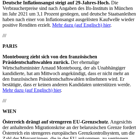
Deutsche Inflationsangst steigt auf 29-Jahres-Hoch.
Die
Verbraucherpreise sind nach Angaben des Ifo-Instituts in München
im Jahr 2021 um 3,1 Prozent gestiegen, und deutsche Staatsanleihen
haben nach einer von Inflationsangst ausgelösten Kaufwelle wieder
positive Renditen erzielt.
Mehr dazu (auf Englisch) hier
.
///
PARIS
Montebourg zieht sich von den französischen
Präsidentschaftswahlen zurück.
Der ehemalige
Wirtschaftsminister Arnaud Montebourg, der als Unabhängiger
kandidierte, hat am Mittwoch angekündigt, dass er nicht mehr an
den französischen Präsidentschaftswahlen teilnehmen wird. Er
bestätigte, dass er keinen anderen Kandidaten unterstützen werde.
Mehr dazu (auf Englisch) hier
.
///
WIEN
Österreich drängt auf strengeren EU-Grenzschutz
. Angesichts
der anhaltenden Migrationskrise an der belarusischen Grenze fordert
Österreich ein strengeres europäisches Grenzkontrollsystem, um die
Zahl der Migrant:innen, die in der EU ankommen, zu verringern.