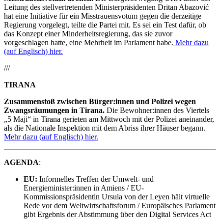
Leitung des stellvertretenden Ministerpräsidenten Dritan Abazović
hat eine Initiative für ein Misstrauensvotum gegen die derzeitige
Regierung vorgelegt, teilte die Partei mit. Es sei ein Test dafür, ob
das Konzept einer Minderheitsregierung, das sie zuvor
vorgeschlagen hatte, eine Mehrheit im Parlament habe.
Mehr dazu
(auf Englisch) hier.
///
TIRANA
Zusammenstoß zwischen Bürger:innen und Polizei wegen
Zwangsräumungen in Tirana.
Die Bewohner:innen des Viertels
„5 Maji“ in Tirana gerieten am Mittwoch mit der Polizei aneinander,
als die Nationale Inspektion mit dem Abriss ihrer Häuser begann.
Mehr dazu (auf Englisch) hier.
AGENDA
:
EU:
Informelles Treffen der Umwelt- und
Energieminister:innen in Amiens / EU-
Kommissionspräsidentin Ursula von der Leyen hält virtuelle
Rede vor dem Weltwirtschaftsforum / Europäisches Parlament
gibt Ergebnis der Abstimmung über den Digital Services Act