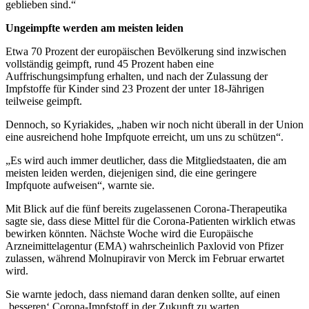
geblieben sind.“
Ungeimpfte werden am meisten leiden
Etwa 70 Prozent der europäischen Bevölkerung sind inzwischen
vollständig geimpft, rund 45 Prozent haben eine
Auffrischungsimpfung erhalten, und nach der Zulassung der
Impfstoffe für Kinder sind 23 Prozent der unter 18-Jährigen
teilweise geimpft.
Dennoch, so Kyriakides, „haben wir noch nicht überall in der Union
eine ausreichend hohe Impfquote erreicht, um uns zu schützen“.
„Es wird auch immer deutlicher, dass die Mitgliedstaaten, die am
meisten leiden werden, diejenigen sind, die eine geringere
Impfquote aufweisen“, warnte sie.
Mit Blick auf die fünf bereits zugelassenen Corona-Therapeutika
sagte sie, dass diese Mittel für die Corona-Patienten wirklich etwas
bewirken könnten. Nächste Woche wird die Europäische
Arzneimittelagentur (EMA) wahrscheinlich Paxlovid von Pfizer
zulassen, während Molnupiravir von Merck im Februar erwartet
wird.
Sie warnte jedoch, dass niemand daran denken sollte, auf einen
‚besseren‘ Corona-Impfstoff in der Zukunft zu warten.