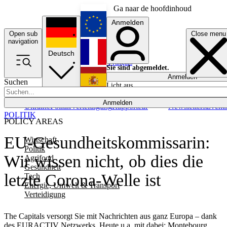
Ga naar de hoofdinhoud
Anmelden
Open sub
Close menu
English
navigation
Deutsch
Français
Sie sind abgemeldet.
Anmelden
Suchen
Licht aus
Español
Anmelden
Ukraine
Politik
Verteidigung
Rapporteur
Newsletters
Event
POLITIK
POLICY AREAS
EU-Gesundheitskommissarin:
Wirtschaft
Politik
Wir wissen nicht, ob dies die
Agrifood
Gesundheit
letzte Corona-Welle ist
Tech
Energie, Umwelt & Transport
Verteidigung
The Capitals versorgt Sie mit Nachrichten aus ganz Europa – dank
des EURACTIV Netzwerks. Heute u.a. mit dabei: Montebourg