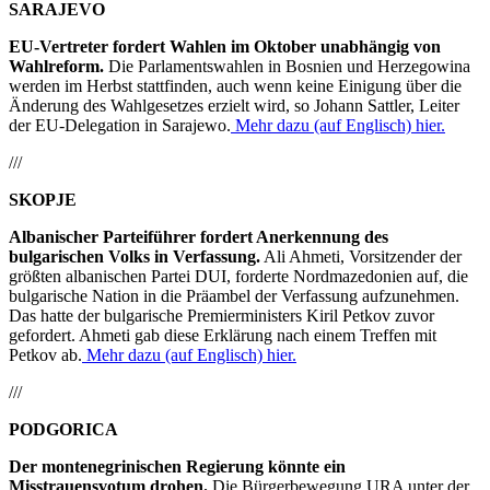
SARAJEVO
EU-Vertreter fordert Wahlen im Oktober unabhängig von
Wahlreform.
Die Parlamentswahlen in Bosnien und Herzegowina
werden im Herbst stattfinden, auch wenn keine Einigung über die
Änderung des Wahlgesetzes erzielt wird, so Johann Sattler, Leiter
der EU-Delegation in Sarajewo.
Mehr dazu (auf Englisch) hier.
///
SKOPJE
Albanischer Parteiführer fordert Anerkennung des
bulgarischen Volks in Verfassung.
Ali Ahmeti, Vorsitzender der
größten albanischen Partei DUI, forderte Nordmazedonien auf, die
bulgarische Nation in die Präambel der Verfassung aufzunehmen.
Das hatte der bulgarische Premierministers Kiril Petkov zuvor
gefordert. Ahmeti gab diese Erklärung nach einem Treffen mit
Petkov ab.
Mehr dazu (auf Englisch) hier.
///
PODGORICA
Der montenegrinischen Regierung könnte ein
Misstrauensvotum drohen.
Die Bürgerbewegung URA unter der