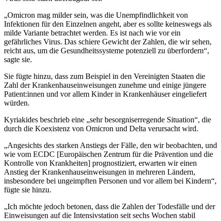
„Omicron mag milder sein, was die Unempfindlichkeit von
Infektionen für den Einzelnen angeht, aber es sollte keineswegs als
milde Variante betrachtet werden. Es ist nach wie vor ein
gefährliches Virus. Das schiere Gewicht der Zahlen, die wir sehen,
reicht aus, um die Gesundheitssysteme potenziell zu überfordern“,
sagte sie.
Sie fügte hinzu, dass zum Beispiel in den Vereinigten Staaten die
Zahl der Krankenhauseinweisungen zunehme und einige jüngere
Patient:innen und vor allem Kinder in Krankenhäuser eingeliefert
würden.
Kyriakides beschrieb eine „sehr besorgniserregende Situation“, die
durch die Koexistenz von Omicron und Delta verursacht wird.
„Angesichts des starken Anstiegs der Fälle, den wir beobachten, und
wie vom ECDC [Europäischen Zentrum für die Prävention und die
Kontrolle von Krankheiten] prognostiziert, erwarten wir einen
Anstieg der Krankenhauseinweisungen in mehreren Ländern,
insbesondere bei ungeimpften Personen und vor allem bei Kindern“,
fügte sie hinzu.
„Ich möchte jedoch betonen, dass die Zahlen der Todesfälle und der
Einweisungen auf die Intensivstation seit sechs Wochen stabil