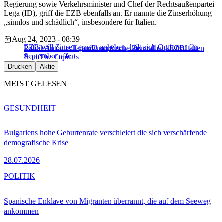
Regierung sowie Verkehrsminister und Chef der Rechtsaußenpartei
Lega (ID), griff die EZB ebenfalls an. Er nannte die Zinserhöhung
„sinnlos und schädlich“, insbesondere für Italien.
Aug 24, 2023 - 08:39
EZB will Zinsen erneut anheben, hält sich Optionen für
Politik
Antonio Tajani
Europäische Zentralbank
EZB
Italien
September offen
Rom
The Capitals
Drucken
Aktie
MEIST GELESEN
GESUNDHEIT
Bulgariens hohe Geburtenrate verschleiert die sich verschärfende
demografische Krise
28.07.2026
POLITIK
Spanische Enklave von Migranten überrannt, die auf dem Seeweg
ankommen