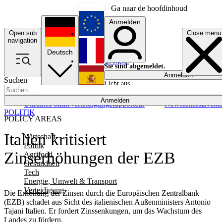
Ga naar de hoofdinhoud
Anmelden
Open sub
Close menu
English
navigation
Deutsch
Français
Sie sind abgemeldet.
Anmelden
Suchen
Licht aus
Español
Anmelden
Ukraine
Politik
Verteidigung
Rapporteur
Newsletters
Event
POLITIK
POLICY AREAS
Italien kritisiert
Wirtschaft
Politik
Zinserhöhungen der EZB
Agrifood
Gesundheit
Tech
Energie, Umwelt & Transport
Verteidigung
Die Erhöhung der Zinsen durch die Europäischen Zentralbank
(EZB) schadet aus Sicht des italienischen Außenministers Antonio
Tajani Italien. Er fordert Zinssenkungen, um das Wachstum des
Landes zu fördern.