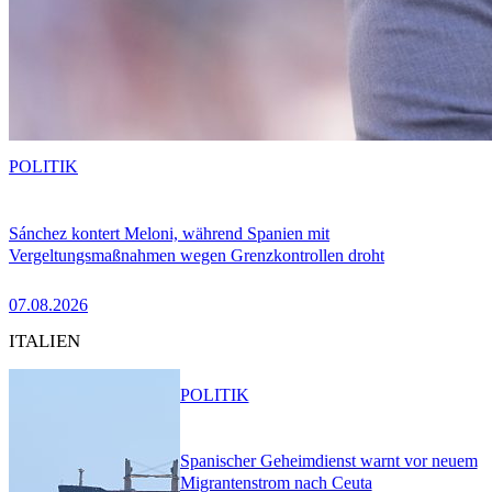
POLITIK
Sánchez kontert Meloni, während Spanien mit
Vergeltungsmaßnahmen wegen Grenzkontrollen droht
07.08.2026
ITALIEN
POLITIK
Spanischer Geheimdienst warnt vor neuem
Migrantenstrom nach Ceuta