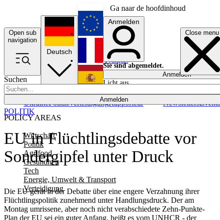
Ga naar de hoofdinhoud
Anmelden
Open sub
Close menu
English
navigation
Deutsch
Français
Sie sind abgemeldet.
Anmelden
Suchen
Licht aus
Español
Anmelden
Ukraine
Politik
Verteidigung
Rapporteur
Newsletters
Event
POLITIK
POLICY AREAS
EU in Flüchtlingsdebatte vor
Wirtschaft
Politik
Sondergipfel unter Druck
Agrifood
Gesundheit
Tech
Energie, Umwelt & Transport
Verteidigung
Die EU gerät in der Debatte über eine engere Verzahnung ihrer
Flüchtlingspolitik zunehmend unter Handlungsdruck. Der am
Montag umrissene, aber noch nicht verabschiedete Zehn-Punkte-
Plan der EU sei ein guter Anfang, heißt es vom UNHCR - der