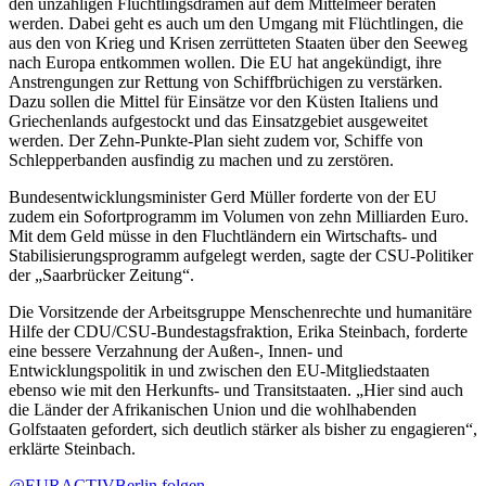
den unzähligen Flüchtlingsdramen auf dem Mittelmeer beraten
werden. Dabei geht es auch um den Umgang mit Flüchtlingen, die
aus den von Krieg und Krisen zerrütteten Staaten über den Seeweg
nach Europa entkommen wollen. Die EU hat angekündigt, ihre
Anstrengungen zur Rettung von Schiffbrüchigen zu verstärken.
Dazu sollen die Mittel für Einsätze vor den Küsten Italiens und
Griechenlands aufgestockt und das Einsatzgebiet ausgeweitet
werden. Der Zehn-Punkte-Plan sieht zudem vor, Schiffe von
Schlepperbanden ausfindig zu machen und zu zerstören.
Bundesentwicklungsminister Gerd Müller forderte von der EU
zudem ein Sofortprogramm im Volumen von zehn Milliarden Euro.
Mit dem Geld müsse in den Fluchtländern ein Wirtschafts- und
Stabilisierungsprogramm aufgelegt werden, sagte der CSU-Politiker
der „Saarbrücker Zeitung“.
Die Vorsitzende der Arbeitsgruppe Menschenrechte und humanitäre
Hilfe der CDU/CSU-Bundestagsfraktion, Erika Steinbach, forderte
eine bessere Verzahnung der Außen-, Innen- und
Entwicklungspolitik in und zwischen den EU-Mitgliedstaaten
ebenso wie mit den Herkunfts- und Transitstaaten. „Hier sind auch
die Länder der Afrikanischen Union und die wohlhabenden
Golfstaaten gefordert, sich deutlich stärker als bisher zu engagieren“,
erklärte Steinbach.
@EURACTIVBerlin folgen