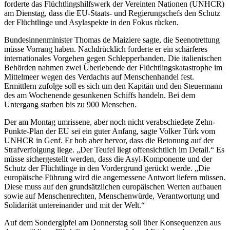
forderte das Flüchtlingshilfswerk der Vereinten Nationen (UNHCR)
am Dienstag, dass die EU-Staats- und Regierungschefs den Schutz
der Flüchtlinge und Asylaspekte in den Fokus rücken.
Bundesinnenminister Thomas de Maiziere sagte, die Seenotrettung
müsse Vorrang haben. Nachdrücklich forderte er ein schärferes
internationales Vorgehen gegen Schlepperbanden. Die italienischen
Behörden nahmen zwei Überlebende der Flüchtlingskatastrophe im
Mittelmeer wegen des Verdachts auf Menschenhandel fest.
Ermittlern zufolge soll es sich um den Kapitän und den Steuermann
des am Wochenende gesunkenen Schiffs handeln. Bei dem
Untergang starben bis zu 900 Menschen.
Der am Montag umrissene, aber noch nicht verabschiedete Zehn-
Punkte-Plan der EU sei ein guter Anfang, sagte Volker Türk vom
UNHCR in Genf. Er hob aber hervor, dass die Betonung auf der
Strafverfolgung liege. „Der Teufel liegt offensichtlich im Detail.“ Es
müsse sichergestellt werden, dass die Asyl-Komponente und der
Schutz der Flüchtlinge in den Vordergrund gerückt werde. „Die
europäische Führung wird die angemessene Antwort liefern müssen.
Diese muss auf den grundsätzlichen europäischen Werten aufbauen
sowie auf Menschenrechten, Menschenwürde, Verantwortung und
Solidarität untereinander und mit der Welt.“
Auf dem Sondergipfel am Donnerstag soll über Konsequenzen aus