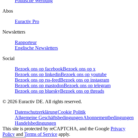
Politische Werbung
Abos
Euractiv Pro
Newsletters
Rapporteur
Englische Newsletters
Social
Bezoek ons op facebook
Bezoek ons op x
Bezoek ons op linkedin
Bezoek ons op youtube
Bezoek ons op rss-feed
Bezoek ons op instagram
Bezoek ons op mastodon
Bezoek ons op telegram
Bezoek ons op bluesky
Bezoek ons op threads
©
2026
Euractiv DE. All rights reserved.
Datenschutzerklärung
Cookie Politik
Allgemeine Geschäftsbedingungen
Abonnementbedingungen
Handelsbedingungen
This site is protected by reCAPTCHA, and the Google
Privacy
Policy
and
Terms of Service
apply.