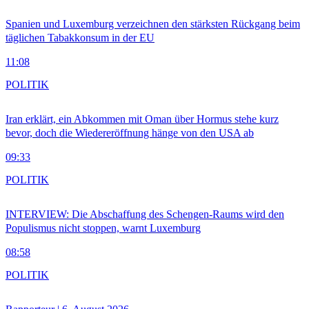
Spanien und Luxemburg verzeichnen den stärksten Rückgang beim
täglichen Tabakkonsum in der EU
11:08
POLITIK
Iran erklärt, ein Abkommen mit Oman über Hormus stehe kurz
bevor, doch die Wiedereröffnung hänge von den USA ab
09:33
POLITIK
INTERVIEW: Die Abschaffung des Schengen-Raums wird den
Populismus nicht stoppen, warnt Luxemburg
08:58
POLITIK