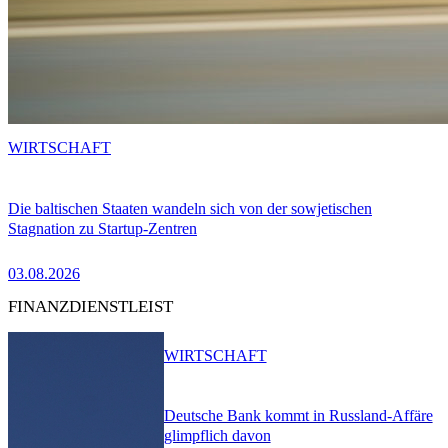
WIRTSCHAFT
Die baltischen Staaten wandeln sich von der sowjetischen
Stagnation zu Startup-Zentren
03.08.2026
FINANZDIENSTLEIST
WIRTSCHAFT
Deutsche Bank kommt in Russland-Affäre
glimpflich davon