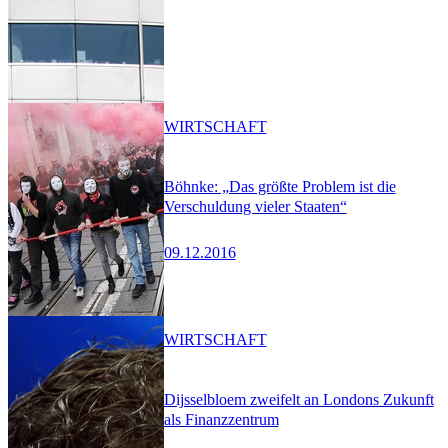
WIRTSCHAFT
Böhnke: „Das größte Problem ist die
Verschuldung vieler Staaten“
09.12.2016
WIRTSCHAFT
Dijsselbloem zweifelt an Londons Zukunft
als Finanzzentrum