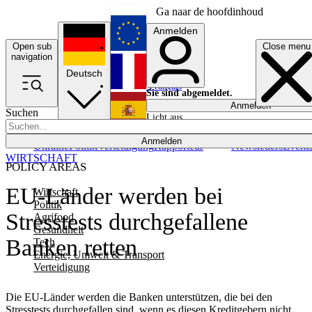
Ga naar de hoofdinhoud
Anmelden
Open sub
Close menu
English
navigation
Deutsch
Français
Sie sind abgemeldet.
Anmelden
Suchen
Licht aus
Español
Anmelden
Ukraine
Politik
Verteidigung
Rapporteur
Newsletters
Event
WIRTSCHAFT
POLICY AREAS
EU-Länder werden bei
Wirtschaft
Politik
Stresstests durchgefallene
Agrifood
Gesundheit
Banken retten
Tech
Energie, Umwelt & Transport
Verteidigung
Die EU-Länder werden die Banken unterstützen, die bei den
Stresstests durchgefallen sind, wenn es diesen Kreditgebern nicht