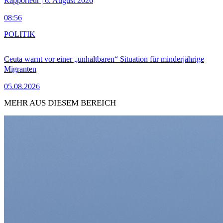
Rapporteur | 6. August 2026
08:56
POLITIK
Ceuta warnt vor einer „unhaltbaren“ Situation für minderjährige
Migranten
05.08.2026
MEHR AUS DIESEM BEREICH