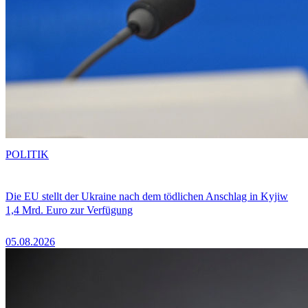
POLITIK
Die EU stellt der Ukraine nach dem tödlichen Anschlag in Kyjiw
1,4 Mrd. Euro zur Verfügung
05.08.2026