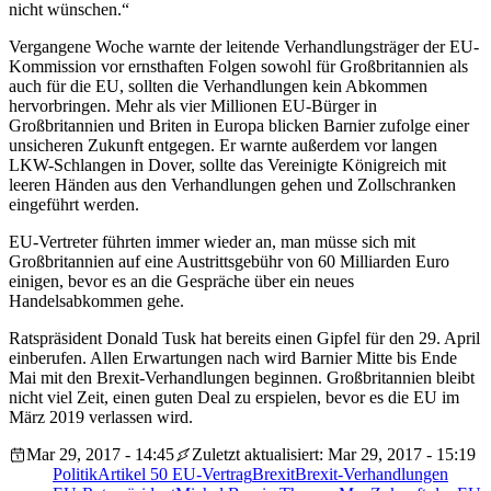
nicht wünschen.“
Vergangene Woche warnte der leitende Verhandlungsträger der EU-
Kommission vor ernsthaften Folgen sowohl für Großbritannien als
auch für die EU, sollten die Verhandlungen kein Abkommen
hervorbringen. Mehr als vier Millionen EU-Bürger in
Großbritannien und Briten in Europa blicken Barnier zufolge einer
unsicheren Zukunft entgegen. Er warnte außerdem vor langen
LKW-Schlangen in Dover, sollte das Vereinigte Königreich mit
leeren Händen aus den Verhandlungen gehen und Zollschranken
eingeführt werden.
EU-Vertreter führten immer wieder an, man müsse sich mit
Großbritannien auf eine Austrittsgebühr von 60 Milliarden Euro
einigen, bevor es an die Gespräche über ein neues
Handelsabkommen gehe.
Ratspräsident Donald Tusk hat bereits einen Gipfel für den 29. April
einberufen. Allen Erwartungen nach wird Barnier Mitte bis Ende
Mai mit den Brexit-Verhandlungen beginnen. Großbritannien bleibt
nicht viel Zeit, einen guten Deal zu erspielen, bevor es die EU im
März 2019 verlassen wird.
Mar 29, 2017 - 14:45
Zuletzt aktualisiert: Mar 29, 2017 - 15:19
Politik
Artikel 50 EU-Vertrag
Brexit
Brexit-Verhandlungen