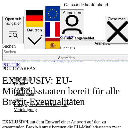
Ga naar de hoofdinhoud
Anmelden
Open sub
Close menu
English
navigation
Deutsch
Français
Sie sind abgemeldet.
Anmelden
Suchen
Licht aus
Español
Anmelden
Ukraine
Politik
Verteidigung
Rapporteur
Newsletters
Event
POLITIK
POLICY AREAS
EXKLUSIV: EU-
Wirtschaft
Politik
Mitgliedsstaaten bereit für alle
Agrifood
Gesundheit
Brexit-Eventualitäten
Tech
Energie, Umwelt & Transport
Verteidigung
EXKLUSIV/Laut dem Entwurf einer Antwort auf den zu
erwartenden Brexit-Antrag bereuen die EU-Mitgliedsstaaten zwar