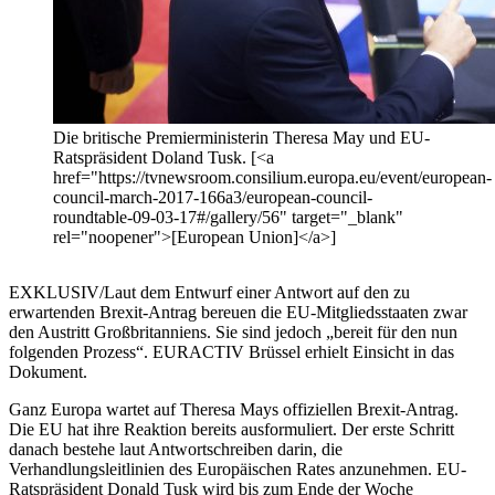
Die britische Premierministerin Theresa May und EU-
Ratspräsident Doland Tusk. [<a
href="https://tvnewsroom.consilium.europa.eu/event/european-
council-march-2017-166a3/european-council-
roundtable-09-03-17#/gallery/56" target="_blank"
rel="noopener">[European Union]</a>]
EXKLUSIV/Laut dem Entwurf einer Antwort auf den zu
erwartenden Brexit-Antrag bereuen die EU-Mitgliedsstaaten zwar
den Austritt Großbritanniens. Sie sind jedoch „bereit für den nun
folgenden Prozess“. EURACTIV Brüssel erhielt Einsicht in das
Dokument.
Ganz Europa wartet auf Theresa Mays offiziellen Brexit-Antrag.
Die EU hat ihre Reaktion bereits ausformuliert. Der erste Schritt
danach bestehe laut Antwortschreiben darin, die
Verhandlungsleitlinien des Europäischen Rates anzunehmen. EU-
Ratspräsident Donald Tusk wird bis zum Ende der Woche