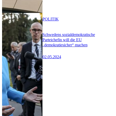
POLITIK
Schwedens sozialdemokratische
Parteichefin will die EU
„demokratiesicher“ machen
02.05.2024