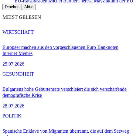
EU-Ratspräsident
Michel Barnier
Theresa May
Zukunft der EU
Drucken
Aktie
MEIST GELESEN
WIRTSCHAFT
Europäer machen aus den vorgeschlagenen Euro-Banknoten
Internet-Memes
25.07.2026
GESUNDHEIT
Bulgariens hohe Geburtenrate verschleiert die sich verschärfende
demografische Krise
28.07.2026
POLITIK
Spanische Enklave von Migranten überrannt, die auf dem Seeweg