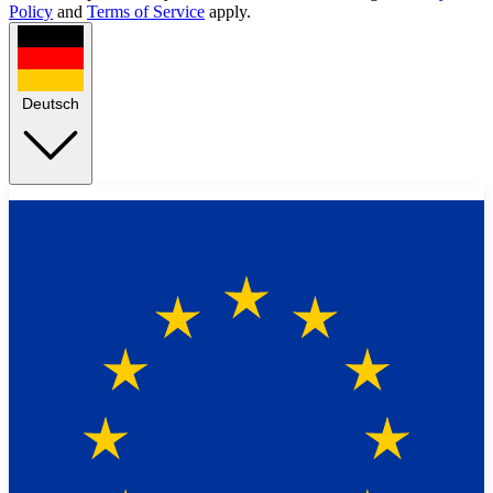
Policy
and
Terms of Service
apply.
Deutsch