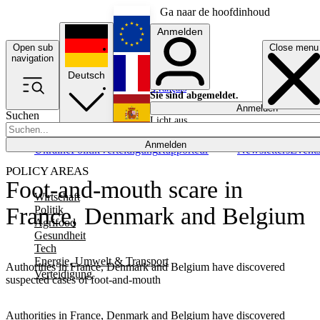
Ga naar de hoofdinhoud
Anmelden
Open sub
Close menu
English
navigation
Deutsch
Français
Sie sind abgemeldet.
Anmelden
Suchen
Licht aus
Español
Anmelden
Ukraine
Politik
Verteidigung
Rapporteur
Newsletters
Event
POLICY AREAS
Foot-and-mouth scare in
Wirtschaft
France, Denmark and Belgium
Politik
Agrifood
Gesundheit
Tech
Energie, Umwelt & Transport
Authorities in France, Denmark and Belgium have discovered
Verteidigung
suspected cases of foot-and-mouth
Authorities in France, Denmark and Belgium have discovered