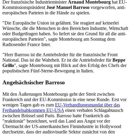
Der französische Industrieminister
Arnaud Montebourg
hat EU-
Kommissionspräsident
José Manuel Barroso
vorgeworfen, anti-
europäischen Parteien in die Hände zu spielen.
"Die Europäische Union ist gelähmt. Sie reagiert auf keinerlei
Wünsche, die die Menschen in den Bereichen Industrie, Wirtschaft
oder Budgetfragen haben. So liefert sie den Grund für all die anti-
europäischen Parteien", sagte Montebourg am Sonntag dem
Radiosender France Inter.
"Herr Barroso ist die Antriebsfeder für die französische Front
National. Das ist die Wahrheit. Er ist die Antriebsfeder für
Beppe
Grillo
", sagte Montebourg mit Blick auf den Erfolg des Chefs der
populistischen Fünf-Sterne-Bewegung in Italien.
Angelsächsischer Barroso
Mit den Äußerungen Montebourgs geht der Streit zwischen
Frankreich und der EU-Kommission in eine neue Runde. Erst vor
wenigen Tagen gab es zum
EU-Verhandlungsmandat über das
Freihandelsabkommen EU-USA
einen verbalen Schlagabtausch
zwischen Brüssel und Paris. Barroso hatte Frankreich als
"reaktionär" bezeichnet, weil das Land aus Angst vor der
Übermacht der US-amerikanischen Fimindustrie in Hollywood
durchsetzte, dass der audiovisuelle Sektor zunächst von den