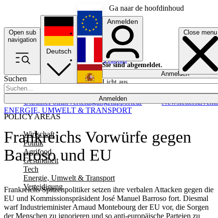
Ga naar de hoofdinhoud
Anmelden
Open sub
Close menu
English
navigation
Deutsch
Français
Sie sind abgemeldet.
Anmelden
Suchen
Licht aus
Español
Anmelden
Ukraine
Politik
Verteidigung
Rapporteur
Newsletters
Event
ENERGIE, UMWELT & TRANSPORT
POLICY AREAS
Frankreichs Vorwürfe gegen
Wirtschaft
Politik
Barroso und EU
Agrifood
Gesundheit
Tech
Energie, Umwelt & Transport
Verteidigung
Frankreichs Spitzenpolitiker setzen ihre verbalen Attacken gegen die
EU und Kommissionspräsident José Manuel Barroso fort. Diesmal
warf Industrieminister Arnaud Montebourg der EU vor, die Sorgen
der Menschen zu ignorieren und so anti-europäische Parteien zu