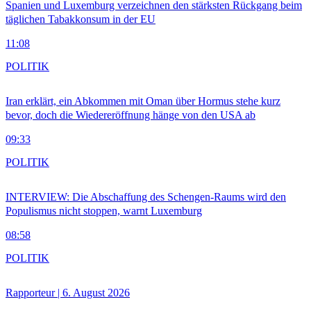
Spanien und Luxemburg verzeichnen den stärksten Rückgang beim
täglichen Tabakkonsum in der EU
11:08
POLITIK
Iran erklärt, ein Abkommen mit Oman über Hormus stehe kurz
bevor, doch die Wiedereröffnung hänge von den USA ab
09:33
POLITIK
INTERVIEW: Die Abschaffung des Schengen-Raums wird den
Populismus nicht stoppen, warnt Luxemburg
08:58
POLITIK
Rapporteur | 6. August 2026