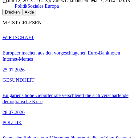
Jun 12, 2013 - 16:13
Zuletzt aktualisiert: Mar 7, 2014 - 00:13
Politik
Soziales Europa
Drucken
Aktie
MEIST GELESEN
WIRTSCHAFT
Europäer machen aus den vorgeschlagenen Euro-Banknoten
Internet-Memes
25.07.2026
GESUNDHEIT
Bulgariens hohe Geburtenrate verschleiert die sich verschärfende
demografische Krise
28.07.2026
POLITIK
Spanische Enklave von Migranten überrannt, die auf dem Seeweg