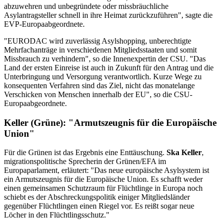
abzuwehren und unbegründete oder missbräuchliche
Asylantragsteller schnell in ihre Heimat zurückzuführen", sagte die
EVP-Europaabgeordnete.
"EURODAC wird zuverlässig Asylshopping, unberechtigte
Mehrfachanträge in verschiedenen Mitgliedsstaaten und somit
Missbrauch zu verhindern", so die Innenexpertin der CSU. "Das
Land der ersten Einreise ist auch in Zukunft für den Antrag und die
Unterbringung und Versorgung verantwortlich. Kurze Wege zu
konsequenten Verfahren sind das Ziel, nicht das monatelange
Verschicken von Menschen innerhalb der EU", so die CSU-
Europaabgeordnete.
Keller (Grüne): "Armutszeugnis für die Europäische
Union"
Für die Grünen ist das Ergebnis eine Enttäuschung.
Ska Keller
,
migrationspolitische Sprecherin der Grünen/EFA im
Europaparlament, erläutert: "Das neue europäische Asylsystem ist
ein Armutszeugnis für die Europäische Union. Es schafft weder
einen gemeinsamen Schutzraum für Flüchtlinge in Europa noch
schiebt es der Abschreckungspolitik einiger Mitgliedsländer
gegenüber Flüchtlingen einen Riegel vor. Es reißt sogar neue
Löcher in den Flüchtlingsschutz."