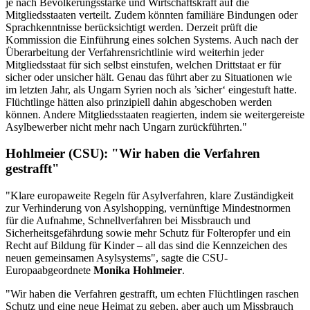
je nach Bevölkerungsstärke und Wirtschaftskraft auf die
Mitgliedsstaaten verteilt. Zudem könnten familiäre Bindungen oder
Sprachkenntnisse berücksichtigt werden. Derzeit prüft die
Kommission die Einführung eines solchen Systems. Auch nach der
Überarbeitung der Verfahrensrichtlinie wird weiterhin jeder
Mitgliedsstaat für sich selbst einstufen, welchen Drittstaat er für
sicher oder unsicher hält. Genau das führt aber zu Situationen wie
im letzten Jahr, als Ungarn Syrien noch als ’sicher‘ eingestuft hatte.
Flüchtlinge hätten also prinzipiell dahin abgeschoben werden
können. Andere Mitgliedsstaaten reagierten, indem sie weitergereiste
Asylbewerber nicht mehr nach Ungarn zurückführten."
Hohlmeier (CSU): "Wir haben die Verfahren
gestrafft"
"Klare europaweite Regeln für Asylverfahren, klare Zuständigkeit
zur Verhinderung von Asylshopping, vernünftige Mindestnormen
für die Aufnahme, Schnellverfahren bei Missbrauch und
Sicherheitsgefährdung sowie mehr Schutz für Folteropfer und ein
Recht auf Bildung für Kinder – all das sind die Kennzeichen des
neuen gemeinsamen Asylsystems", sagte die CSU-
Europaabgeordnete
Monika Hohlmeier
.
"Wir haben die Verfahren gestrafft, um echten Flüchtlingen raschen
Schutz und eine neue Heimat zu geben, aber auch um Missbrauch