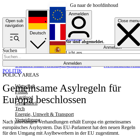
Ga naar de hoofdinhoud
Anmelden
Open sub
Close menu
English
navigation
Deutsch
Français
Sie sind abgemeldet.
Anmelden
Suchen
Licht aus
Español
Anmelden
Ukraine
Politik
Verteidigung
Rapporteur
Newsletters
Event
POLITIK
POLICY AREAS
Gemeinsame Asylregeln für
Wirtschaft
Politik
Europa beschlossen
Agrifood
Gesundheit
Tech
Energie, Umwelt & Transport
Verteidigung
Nach jahrelangen Verhandlungen erhält Europa ein gemeinsames
europäisches Asylsystem. Das EU-Parlament hat den neuen Regeln
für den Umgang mit Asylbewerbern in der EU zugestimmt.