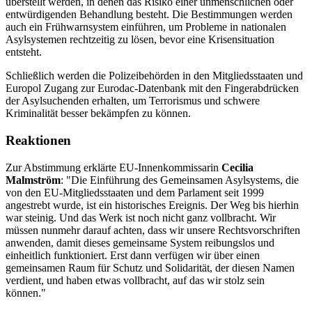
überstellt werden, in denen das Risiko einer unmenschlichen oder
entwürdigenden Behandlung besteht. Die Bestimmungen werden
auch ein Frühwarnsystem einführen, um Probleme in nationalen
Asylsystemen rechtzeitig zu lösen, bevor eine Krisensituation
entsteht.
Schließlich werden die Polizeibehörden in den Mitgliedsstaaten und
Europol Zugang zur Eurodac-Datenbank mit den Fingerabdrücken
der Asylsuchenden erhalten, um Terrorismus und schwere
Kriminalität besser bekämpfen zu können.
Reaktionen
Zur Abstimmung erklärte EU-Innenkommissarin
Cecilia
Malmström
: "Die Einführung des Gemeinsamen Asylsystems, die
von den EU-Mitgliedsstaaten und dem Parlament seit 1999
angestrebt wurde, ist ein historisches Ereignis. Der Weg bis hierhin
war steinig. Und das Werk ist noch nicht ganz vollbracht. Wir
müssen nunmehr darauf achten, dass wir unsere Rechtsvorschriften
anwenden, damit dieses gemeinsame System reibungslos und
einheitlich funktioniert. Erst dann verfügen wir über einen
gemeinsamen Raum für Schutz und Solidarität, der diesen Namen
verdient, und haben etwas vollbracht, auf das wir stolz sein
können."