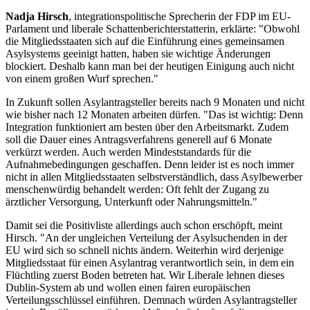
Nadja Hirsch
, integrationspolitische Sprecherin der FDP im EU-
Parlament und liberale Schattenberichterstatterin, erklärte: "Obwohl
die Mitgliedsstaaten sich auf die Einführung eines gemeinsamen
Asylsystems geeinigt hatten, haben sie wichtige Änderungen
blockiert. Deshalb kann man bei der heutigen Einigung auch nicht
von einem großen Wurf sprechen."
In Zukunft sollen Asylantragsteller bereits nach 9 Monaten und nicht
wie bisher nach 12 Monaten arbeiten dürfen. "Das ist wichtig: Denn
Integration funktioniert am besten über den Arbeitsmarkt. Zudem
soll die Dauer eines Antragsverfahrens generell auf 6 Monate
verkürzt werden. Auch werden Mindeststandards für die
Aufnahmebedingungen geschaffen. Denn leider ist es noch immer
nicht in allen Mitgliedsstaaten selbstverständlich, dass Asylbewerber
menschenwürdig behandelt werden: Oft fehlt der Zugang zu
ärztlicher Versorgung, Unterkunft oder Nahrungsmitteln."
Damit sei die Positivliste allerdings auch schon erschöpft, meint
Hirsch. "An der ungleichen Verteilung der Asylsuchenden in der
EU wird sich so schnell nichts ändern. Weiterhin wird derjenige
Mitgliedsstaat für einen Asylantrag verantwortlich sein, in dem ein
Flüchtling zuerst Boden betreten hat. Wir Liberale lehnen dieses
Dublin-System ab und wollen einen fairen europäischen
Verteilungsschlüssel einführen. Demnach würden Asylantragsteller