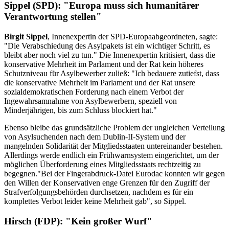
Sippel (SPD): "Europa muss sich humanitärer
Verantwortung stellen"
Birgit Sippel
, Innenexpertin der SPD-Europaabgeordneten, sagte:
"Die Verabschiedung des Asylpakets ist ein wichtiger Schritt, es
bleibt aber noch viel zu tun." Die Innenexpertin kritisiert, dass die
konservative Mehrheit im Parlament und der Rat kein höheres
Schutzniveau für Asylbewerber zuließ: "Ich bedauere zutiefst, dass
die konservative Mehrheit im Parlament und der Rat unsere
sozialdemokratischen Forderung nach einem Verbot der
Ingewahrsamnahme von Asylbewerbern, speziell von
Minderjährigen, bis zum Schluss blockiert hat."
Ebenso bleibe das grundsätzliche Problem der ungleichen Verteilung
von Asylsuchenden nach dem Dublin-II-System und der
mangelnden Solidarität der Mitgliedsstaaten untereinander bestehen.
Allerdings werde endlich ein Frühwarnsystem eingerichtet, um der
möglichen Überforderung eines Mitgliedsstaats rechtzeitig zu
begegnen."Bei der Fingerabdruck-Datei Eurodac konnten wir gegen
den Willen der Konservativen enge Grenzen für den Zugriff der
Strafverfolgungsbehörden durchsetzen, nachdem es für ein
komplettes Verbot leider keine Mehrheit gab", so Sippel.
Hirsch (FDP): "Kein großer Wurf"